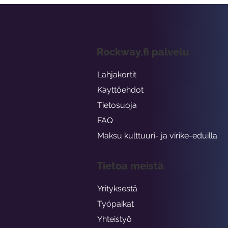
Rockway.fi palvelu
Lahjakortit
Käyttöehdot
Tietosuoja
FAQ
Maksu kulttuuri- ja virike-eduilla
Tietoa meistä
Yrityksestä
Työpaikat
Yhteistyö