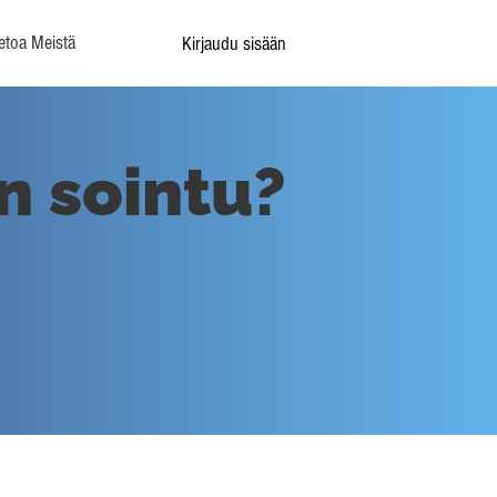
etoa Meistä
Kirjaudu sisään
n sointu?