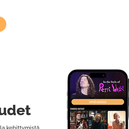
udet
la kehittymistä