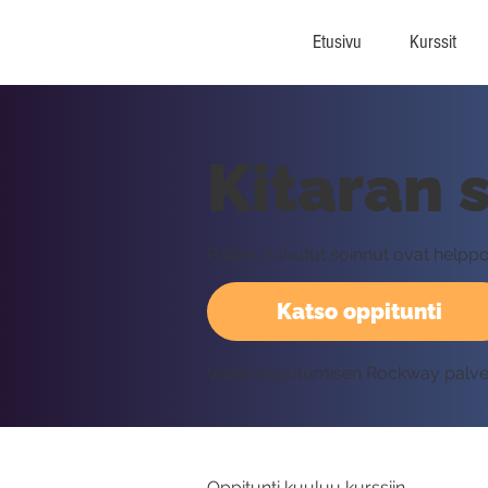
Etusivu
Kurssit
Kitaran 
Paljon puhutut soinnut ovat helppo
Katso oppitunti
Vaatii kirjautumisen Rockway palv
Oppitunti kuuluu kurssiin