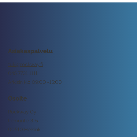
Asiakaspalvelu
tuki@rockway.fi
045 7731 1111
Arkisin klo 09:00 -15:00
Osoite
Rockway Oy
Lemuntie 3-5
00510 Helsinki