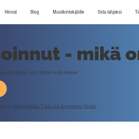
Hinnat
Blog
Musiikintekijöille
Osta lahjaksi
Ti
soinnut - mikä o
ja omaksua, kun tietää mitä tekee!
eluun.
Voit kokeilla 7 päivää ilmaiseksi tästä!