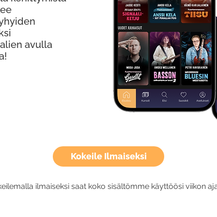
kee
Lyhyiden
ksi
alien avulla
a!
Kokeile Ilmaiseksi
eilemalla ilmaiseksi saat koko sisältömme käyttöösi viikon aja