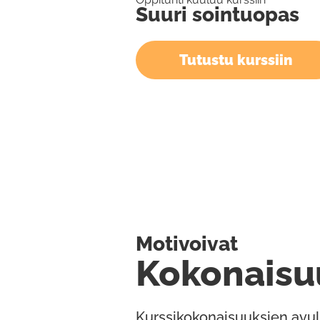
Suuri sointuopas
Tutustu kurssiin
Motivoivat
Kokonaisu
Kurssikokonaisuuksien avul