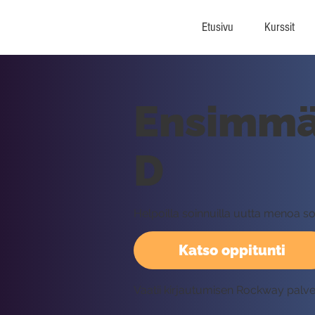
Etusivu
Kurssit
Ensimmäi
D
Helpoilla soinnuilla uutta menoa so
Katso oppitunti
Vaatii kirjautumisen Rockway palv