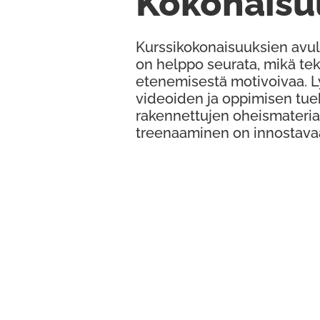
Kokonaisu
Kurssikokonaisuuksien avul
on helppo seurata, mikä te
etenemisestä motivoivaa. 
videoiden ja oppimisen tue
rakennettujen oheismateria
treenaaminen on innostava