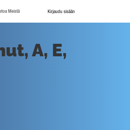
etoa Meistä
Kirjaudu sisään
t, A, E,