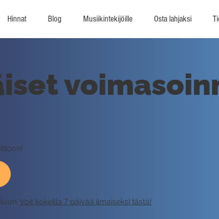
Hinnat
Blog
Musiikintekijöille
Osta lahjaksi
Ti
set voimasoinnu
ittoon!
eluun.
Voit kokeilla 7 päivää ilmaiseksi tästä!