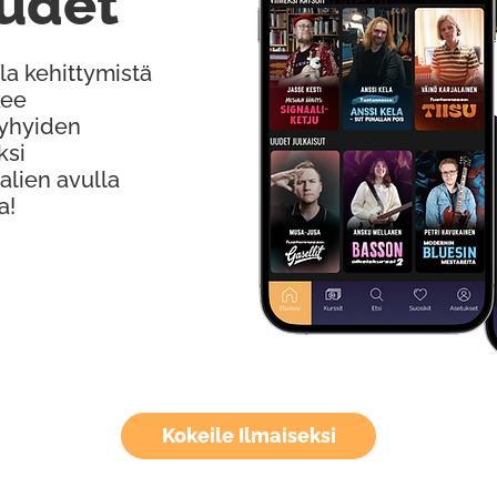
udet
la kehittymistä
kee
Lyhyiden
ksi
alien avulla
a!
Kokeile Ilmaiseksi