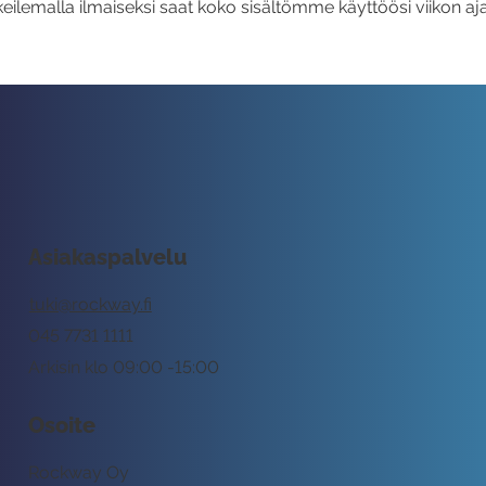
eilemalla ilmaiseksi saat koko sisältömme käyttöösi viikon aja
Asiakaspalvelu
tuki@rockway.fi
045 7731 1111
Arkisin klo 09:00 -15:00
Osoite
Rockway Oy