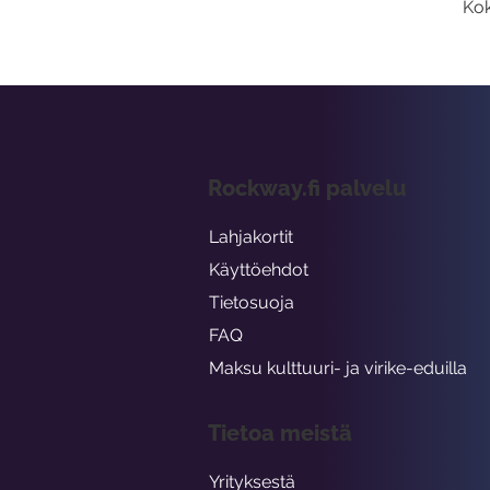
Kok
Rockway.fi palvelu
Lahjakortit
Käyttöehdot
Tietosuoja
FAQ
Maksu kulttuuri- ja virike-eduilla
Tietoa meistä
Yrityksestä