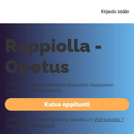
Kirjaudu sisään
Rappiolla -
Opetus
Tällä oppitunnilla opetellaan Rappiolla-kappaleen
legendaarinen kitarasoolo.
Katso oppitunti
Vaatii kirjautumisen Rockway palveluun.
Voit kokeilla 7
päivää ilmaiseksi tästä!