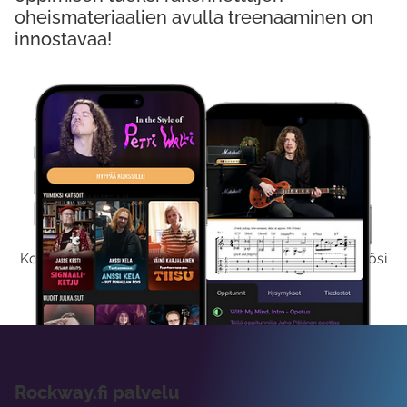
oheismateriaalien avulla treenaaminen on
innostavaa!
Kokeile Ilmaiseksi
Kokeilemalla ilmaiseksi saat koko sisältömme käyttöösi
viikon ajaksi.
Rockway.fi palvelu