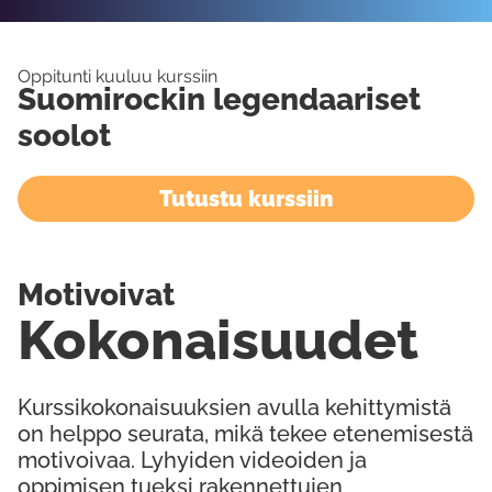
Oppitunti kuuluu kurssiin
Suomirockin legendaariset
soolot
Tutustu kurssiin
Motivoivat
Kokonaisuudet
Kurssikokonaisuuksien avulla kehittymistä
on helppo seurata, mikä tekee etenemisestä
motivoivaa. Lyhyiden videoiden ja
oppimisen tueksi rakennettujen