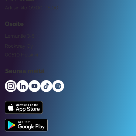
Arkisin klo 09:00 -15:00
Osoite
Lemuntie 3-5
Rockway Oy
00510 Helsinki
Seuraa meitä