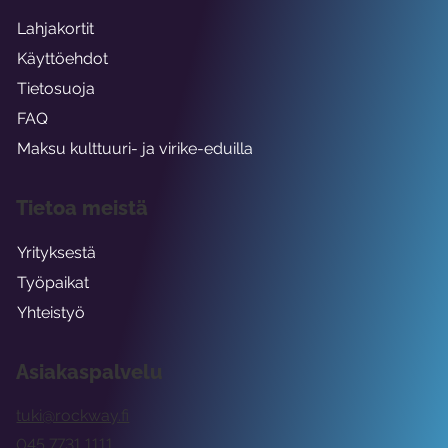
Lahjakortit
Käyttöehdot
Tietosuoja
FAQ
Maksu kulttuuri- ja virike-eduilla
Tietoa meistä
Yrityksestä
Työpaikat
Yhteistyö
Asiakaspalvelu
tuki@rockway.fi
045 7731 1111