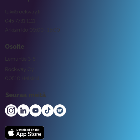
tuki@rockway.fi
045 7731 1111
Arkisin klo 09:00 -15:00
Osoite
Lemuntie 3-5
Rockway Oy
00510 Helsinki
Seuraa meitä