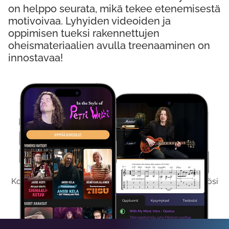
on helppo seurata, mikä tekee etenemisestä
motivoivaa. Lyhyiden videoiden ja
oppimisen tueksi rakennettujen
oheismateriaalien avulla treenaaminen on
innostavaa!
Kokeile Ilmaiseksi
Kokeilemalla ilmaiseksi saat koko sisältömme käyttöösi
viikon ajaksi.