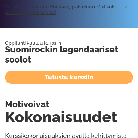
Vaatii kirjautumisen Rockway palveluun.
Voit kokeilla 7
päivää ilmaiseksi tästä!
Oppitunti kuuluu kurssiin
Suomirockin legendaariset
soolot
Tutustu kurssiin
Motivoivat
Kokonaisuudet
Kurssikokonaisuuksien avulla kehittymistä