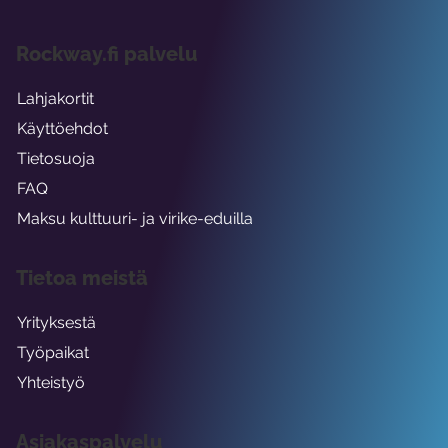
Rockway.fi palvelu
Lahjakortit
Käyttöehdot
Tietosuoja
FAQ
Maksu kulttuuri- ja virike-eduilla
Tietoa meistä
Yrityksestä
Työpaikat
Yhteistyö
Asiakaspalvelu