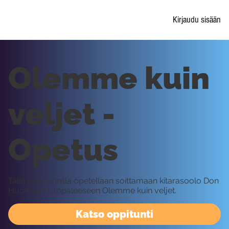
Kirjaudu sisään
Olemme kuin
veljet -
Opetus
Tällä oppitunnilla opetellaan soittamaan kitarasoolo Don
Huonojen kappaleeseen Olemme kuin veljet.
Katso oppitunti