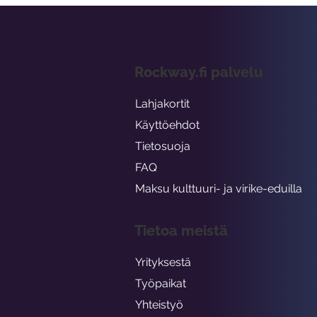
Rockway.fi palvelu
Lahjakortit
Käyttöehdot
Tietosuoja
FAQ
Maksu kulttuuri- ja virike-eduilla
Tietoa meistä
Yrityksestä
Työpaikat
Yhteistyö