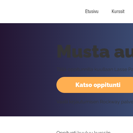
Etusivu
Kurssit
Musta au
Tällä oppitunnilla kuullaan Lasse 
Katso oppitunti
Vaatii kirjautumisen Rockway palv
Oppitunti kuuluu kurssiin