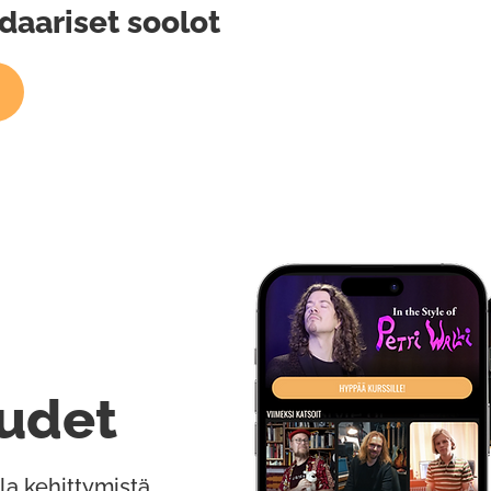
daariset soolot
udet
la kehittymistä