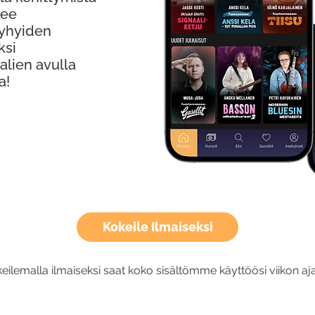
kee
Lyhyiden
ksi
alien avulla
a!
Kokeile Ilmaiseksi
eilemalla ilmaiseksi saat koko sisältömme käyttöösi viikon aja