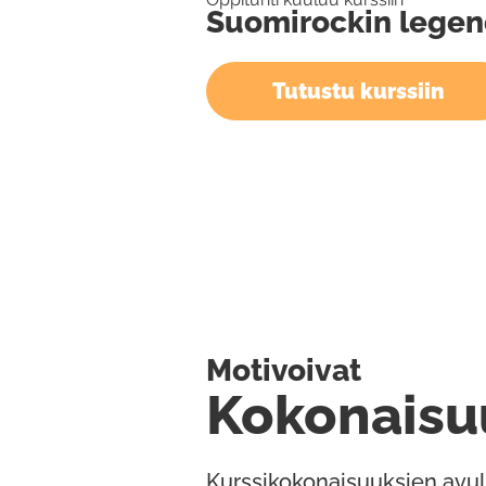
Suomirockin legen
Tutustu kurssiin
Motivoivat
Kokonaisu
Kurssikokonaisuuksien avul