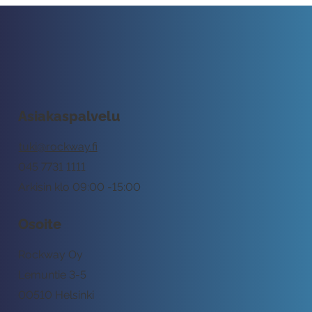
Asiakaspalvelu
tuki@rockway.fi
045 7731 1111
Arkisin klo 09:00 -15:00
Osoite
Rockway Oy
Lemuntie 3-5
00510 Helsinki