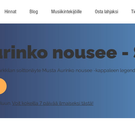
Hinnat
Blog
Musiikintekijöille
Osta lahjaksi
Ti
rinko nousee - 
Parkkilan soittonäyte Musta Aurinko nousee -kappaleen legenda
eluun.
Voit kokeilla 7 päivää ilmaiseksi tästä!