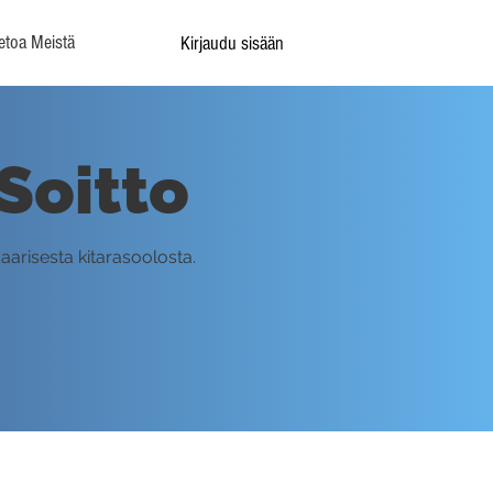
etoa Meistä
Kirjaudu sisään
Soitto
arisesta kitarasoolosta.