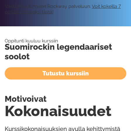
Vaatii kirjautumisen Rockway palveluun.
Voit kokeilla 7
päivää ilmaiseksi tästä!
Oppitunti kuuluu kurssiin
Suomirockin legendaariset
soolot
Tutustu kurssiin
Motivoivat
Kokonaisuudet
Kurssikokonaisuuksien avulla kehittymistä