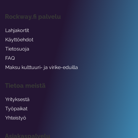
Rockway.fi palvelu
Lahjakortit
Käyttöehdot
Tietosuoja
FAQ
Maksu kulttuuri- ja virike-eduilla
Tietoa meistä
Yrityksestä
Työpaikat
Yhteistyö
Asiakaspalvelu