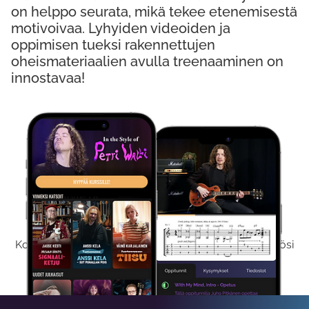
on helppo seurata, mikä tekee etenemisestä
motivoivaa. Lyhyiden videoiden ja
oppimisen tueksi rakennettujen
oheismateriaalien avulla treenaaminen on
innostavaa!
Kokeile Ilmaiseksi
Kokeilemalla ilmaiseksi saat koko sisältömme käyttöösi
viikon ajaksi.