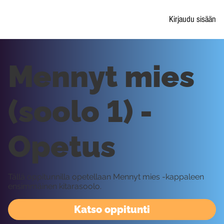
Kirjaudu sisään
Mennyt mies
(soolo 1) -
Opetus
Tällä oppitunnilla opetellaan Mennyt mies -kappaleen
ensimmäinen kitarasoolo.
Katso oppitunti