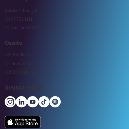
tuki@rockway.fi
045 7731 1111
Arkisin klo 09:00 -15:00
Osoite
Lemuntie 3-5
Rockway Oy
00510 Helsinki
Seuraa meitä