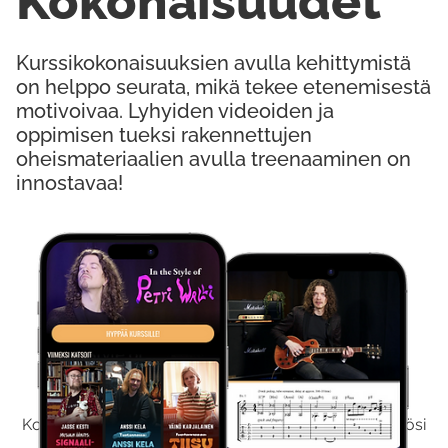
Kokonaisuudet
Kurssikokonaisuuksien avulla kehittymistä
on helppo seurata, mikä tekee etenemisestä
motivoivaa. Lyhyiden videoiden ja
oppimisen tueksi rakennettujen
oheismateriaalien avulla treenaaminen on
innostavaa!
Kokeile Ilmaiseksi
Kokeilemalla ilmaiseksi saat koko sisältömme käyttöösi
viikon ajaksi.