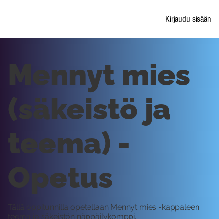
Kirjaudu sisään
Mennyt mies
(säkeistö ja
teema) -
Opetus
Tällä oppitunnilla opetellaan Mennyt mies -kappaleen
teema ja säkeistön näppäilykomppi.