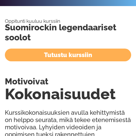
Oppitunti kuuluu kurssiin
Suomirockin legendaariset
soolot
Tutustu kurssiin
Motivoivat
Kokonaisuudet
Kurssikokonaisuuksien avulla kehittymistä
on helppo seurata, mikä tekee etenemisestä
motivoivaa. Lyhyiden videoiden ja
oppimisen tueksi rakennettujen