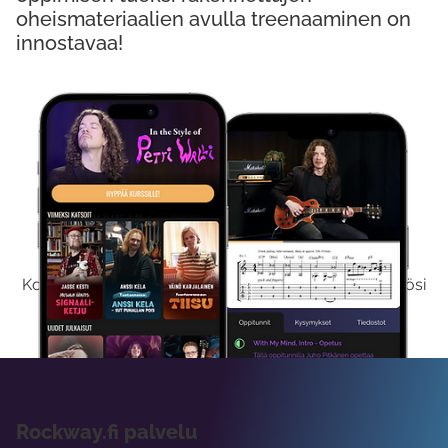
oheismateriaalien avulla treenaaminen on
innostavaa!
Kokeile Ilmaiseksi
Kokeilemalla ilmaiseksi saat koko sisältömme käyttöösi
viikon ajaksi.
Rockway.fi palvelu