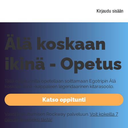
Kirjaudu sisään
Älä koskaan
ikinä - Opetus
Tällä oppitunnilla opetellaan soittamaan Egotripin Älä
koskaan ikinä -kappaleen legendaarinen kitarasoolo.
Katso oppitunti
Vaatii kirjautumisen Rockway palveluun.
Voit kokeilla 7
päivää ilmaiseksi tästä!