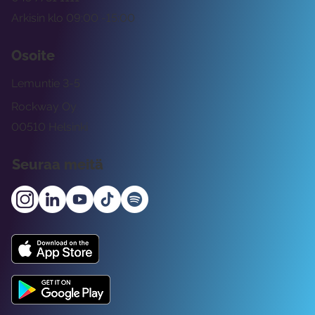
Arkisin klo 09:00 -15:00
Osoite
Lemuntie 3-5
Rockway Oy
00510 Helsinki
Seuraa meitä