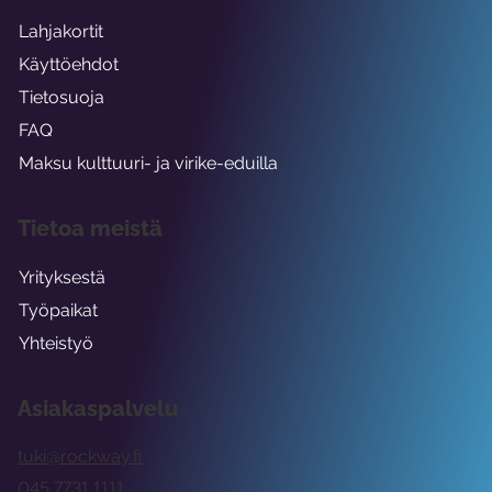
Lahjakortit
Käyttöehdot
Tietosuoja
FAQ
Maksu kulttuuri- ja virike-eduilla
Tietoa meistä
Yrityksestä
Työpaikat
Yhteistyö
Asiakaspalvelu
tuki@rockway.fi
045 7731 1111