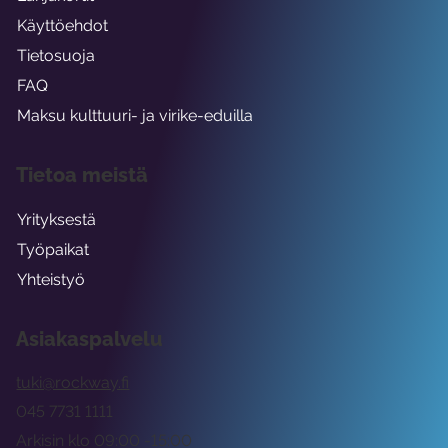
Käyttöehdot
Tietosuoja
FAQ
Maksu kulttuuri- ja virike-eduilla
Tietoa meistä
Yrityksestä
Työpaikat
Yhteistyö
Asiakaspalvelu
tuki@rockway.fi
045 7731 1111
Arkisin klo 09:00 -15:00