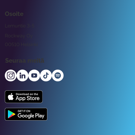
Osoite
Lemuntie 3-5
Rockway Oy
00510 Helsinki
Seuraa meitä