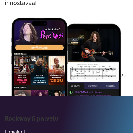
innostavaa!
Kokeile Ilmaiseksi
Kokeilemalla ilmaiseksi saat koko sisältömme käyttöösi
viikon ajaksi.
Rockway.fi palvelu
Lahjakortit