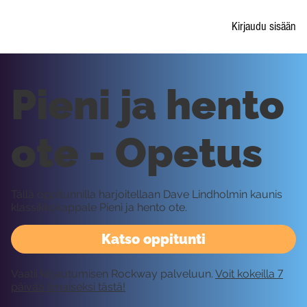
Kirjaudu sisään
Pieni ja hento
ote - Opetus
Tällä oppitunnilla harjoitellaan Dave Lindholmin kaunis
klassikkokappale Pieni ja hento ote.
Katso oppitunti
Vaatii kirjautumisen Rockway palveluun.
Voit kokeilla 7
päivää ilmaiseksi tästä!