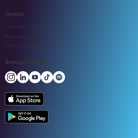
Osoite
Lemuntie 3-5
Rockway Oy
00510 Helsinki
Seuraa meitä