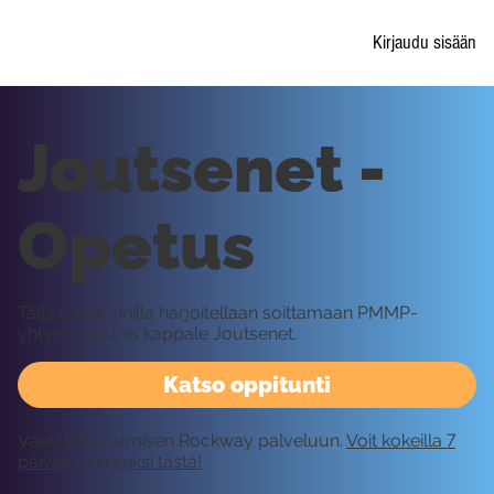
Kirjaudu sisään
Joutsenet -
Opetus
Tällä oppitunnilla harjoitellaan soittamaan PMMP-
yhtyeen kaunis kappale Joutsenet.
Katso oppitunti
Vaatii kirjautumisen Rockway palveluun.
Voit kokeilla 7
päivää ilmaiseksi tästä!