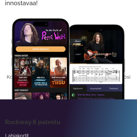
innostavaa!
Kokeile Ilmaiseksi
Kokeilemalla ilmaiseksi saat koko sisältömme käyttöösi
viikon ajaksi.
Rockway.fi palvelu
Lahjakortit