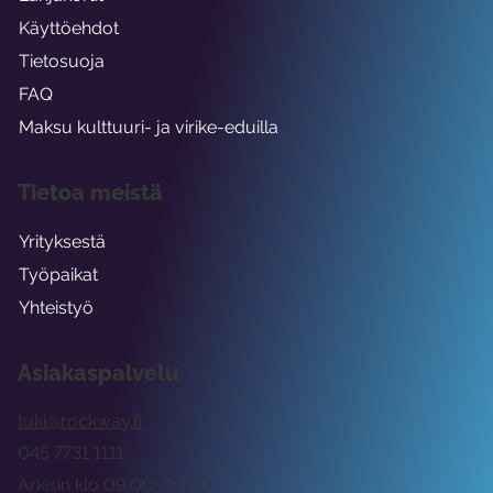
Käyttöehdot
Tietosuoja
FAQ
Maksu kulttuuri- ja virike-eduilla
Tietoa meistä
Yrityksestä
Työpaikat
Yhteistyö
Asiakaspalvelu
tuki@rockway.fi
045 7731 1111
Arkisin klo 09:00 -15:00