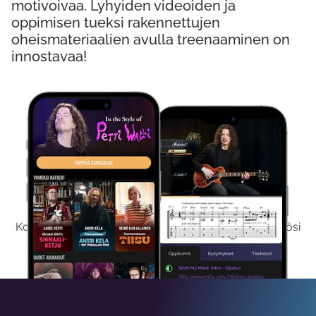
motivoivaa. Lyhyiden videoiden ja
oppimisen tueksi rakennettujen
oheismateriaalien avulla treenaaminen on
innostavaa!
Kokeile Ilmaiseksi
Kokeilemalla ilmaiseksi saat koko sisältömme käyttöösi
viikon ajaksi.