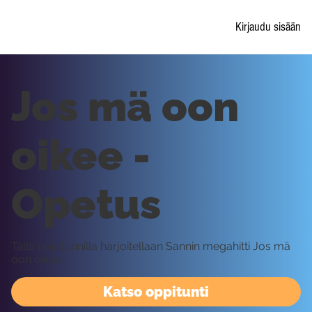
Kirjaudu sisään
Jos mä oon
oikee -
Opetus
Tällä oppitunnilla harjoitellaan Sannin megahitti Jos mä
oon oikee.
Katso oppitunti