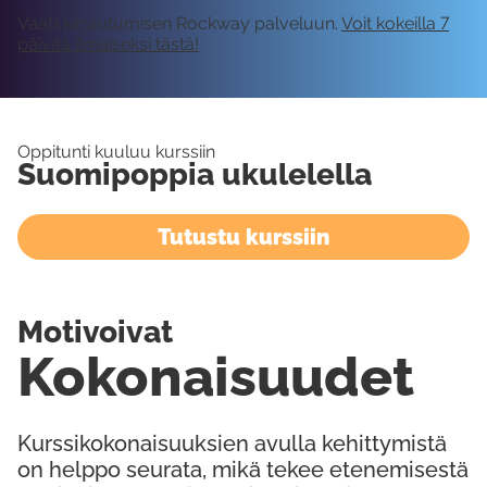
Vaatii kirjautumisen Rockway palveluun.
Voit kokeilla 7
päivää ilmaiseksi tästä!
Oppitunti kuuluu kurssiin
Suomipoppia ukulelella
Tutustu kurssiin
Motivoivat
Kokonaisuudet
Kurssikokonaisuuksien avulla kehittymistä
on helppo seurata, mikä tekee etenemisestä