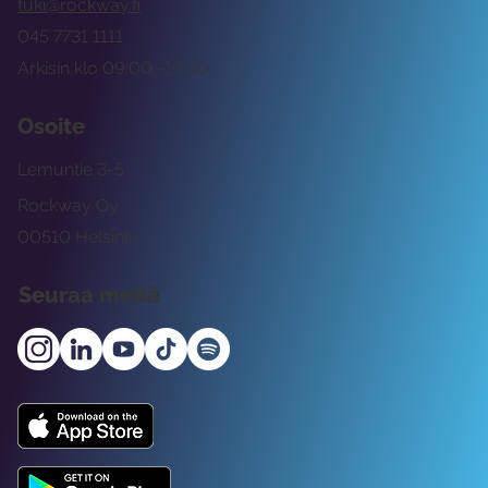
tuki@rockway.fi
045 7731 1111
Arkisin klo 09:00 -15:00
Osoite
Lemuntie 3-5
Rockway Oy
00510 Helsinki
Seuraa meitä