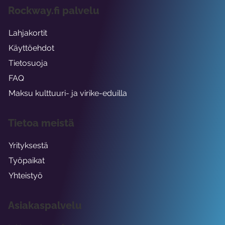
Rockway.fi palvelu
Lahjakortit
Käyttöehdot
Tietosuoja
FAQ
Maksu kulttuuri- ja virike-eduilla
Tietoa meistä
Yrityksestä
Työpaikat
Yhteistyö
Asiakaspalvelu