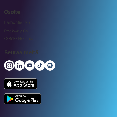
Osoite
Lemuntie 3-5
Rockway Oy
00510 Helsinki
Seuraa meitä