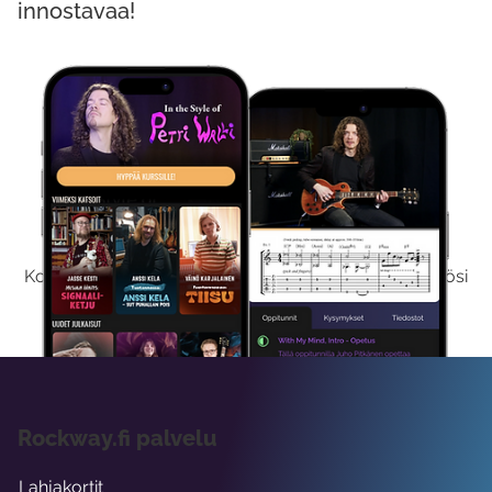
innostavaa!
Kokeile Ilmaiseksi
Kokeilemalla ilmaiseksi saat koko sisältömme käyttöösi
viikon ajaksi.
Rockway.fi palvelu
Lahjakortit