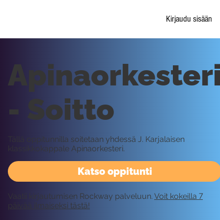
Kirjaudu sisään
Apinaorkester
- Soitto
Tällä oppitunnilla soitetaan yhdessä J. Karjalaisen
klassikkokappale Apinaorkesteri.
Katso oppitunti
Vaatii kirjautumisen Rockway palveluun.
Voit kokeilla 7
päivää ilmaiseksi tästä!