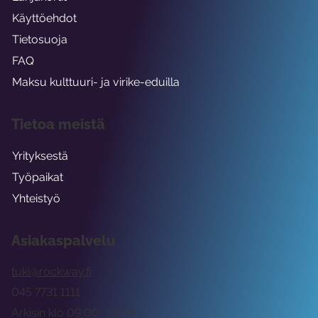
Käyttöehdot
Tietosuoja
FAQ
Maksu kulttuuri- ja virike-eduilla
Tietoa meistä
Yrityksestä
Työpaikat
Yhteistyö
Asiakaspalvelu
tuki@rockway.fi
045 7731 1111
Arkisin klo 09:00 -15:00