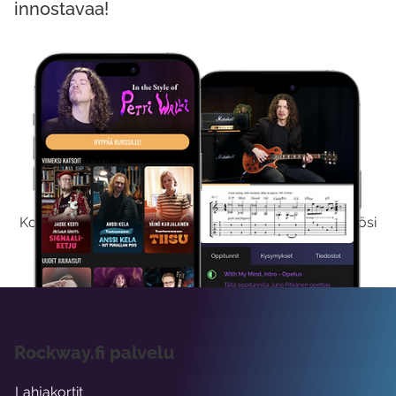
innostavaa!
Kokeile Ilmaiseksi
Kokeilemalla ilmaiseksi saat koko sisältömme käyttöösi
viikon ajaksi.
Rockway.fi palvelu
Lahjakortit