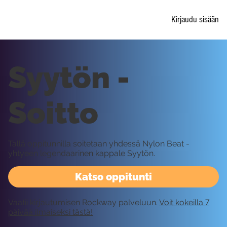
Kirjaudu sisään
Syytön -
Soitto
Tällä oppitunnilla soitetaan yhdessä Nylon Beat -
yhtyeen legendaarinen kappale Syytön.
Katso oppitunti
Vaatii kirjautumisen Rockway palveluun.
Voit kokeilla 7
päivää ilmaiseksi tästä!