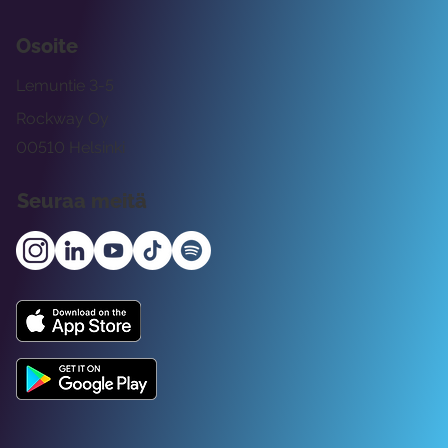
Osoite
Lemuntie 3-5
Rockway Oy
00510 Helsinki
Seuraa meitä