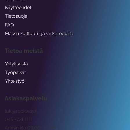
Käyttöehdot
Tietosuoja
FAQ
Maksu kulttuuri- ja virike-eduilla
Tietoa meistä
Yrityksestä
Työpaikat
Yhteistyö
Asiakaspalvelu
tuki@rockway.fi
045 7731 1111
Arkisin klo 09:00 -15:00