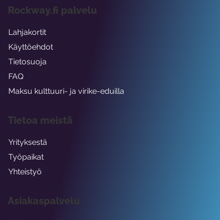
Rockway.fi palvelu
Lahjakortit
Käyttöehdot
Tietosuoja
FAQ
Maksu kulttuuri- ja virike-eduilla
Tietoa meistä
Yrityksestä
Työpaikat
Yhteistyö
Asiakaspalvelu