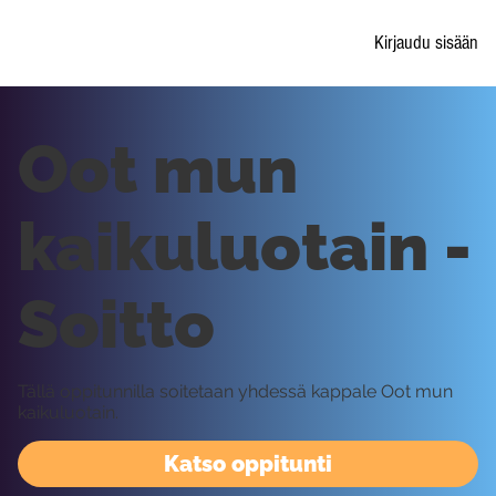
Kirjaudu sisään
Oot mun
kaikuluotain -
Soitto
Tällä oppitunnilla soitetaan yhdessä kappale Oot mun
kaikuluotain.
Katso oppitunti