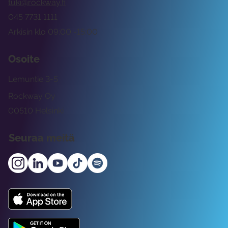
tuki@rockway.fi
045 7731 1111
Arkisin klo 09:00 -15:00
Osoite
Lemuntie 3-5
Rockway Oy
00510 Helsinki
Seuraa meitä