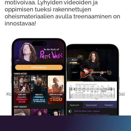
motivoivaa. Lyhyiden videoiden ja
oppimisen tueksi rakennettujen
oheismateriaalien avulla treenaaminen on
innostavaa!
Kokeile Ilmaiseksi
Kokeilemalla ilmaiseksi saat koko sisältömme käyttöösi
viikon ajaksi.