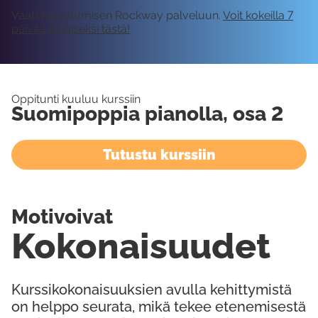
Vaatii kirjautumisen Rockway palveluun.
Voit kokeilla 7
päivää ilmaiseksi tästä!
Oppitunti kuuluu kurssiin
Suomipoppia pianolla, osa 2
Tutustu kurssiin
Motivoivat
Kokonaisuudet
Kurssikokonaisuuksien avulla kehittymistä
on helppo seurata, mikä tekee etenemisestä