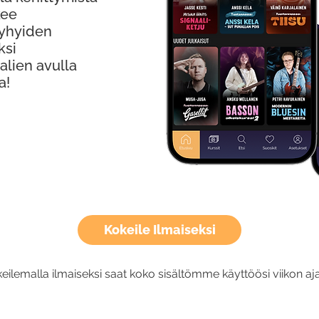
kee
Lyhyiden
ksi
alien avulla
a!
Kokeile Ilmaiseksi
eilemalla ilmaiseksi saat koko sisältömme käyttöösi viikon aja