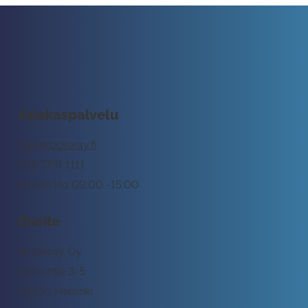
Asiakaspalvelu
tuki@rockway.fi
045 7731 1111
Arkisin klo 09:00 -15:00
Osoite
Rockway Oy
Lemuntie 3-5
00510 Helsinki