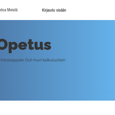
etoa Meistä
Kirjaudu sisään
 Opetus
äännöskappale Oot mun kaikuluotain.