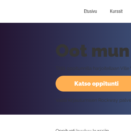
Etusivu
Kurssit
Oot mun 
Tällä oppitunnilla harjoitellaan Vi
Katso oppitunti
Vaatii kirjautumisen Rockway palv
Oppitunti kuuluu kurssiin