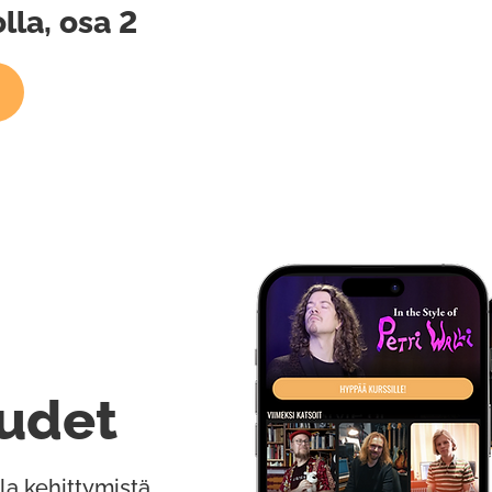
la, osa 2
udet
la kehittymistä