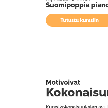
Suomipoppia pianol
Tutustu kurssiin
Motivoivat
Kokonaisu
Kurssikokonaisuuksien avul