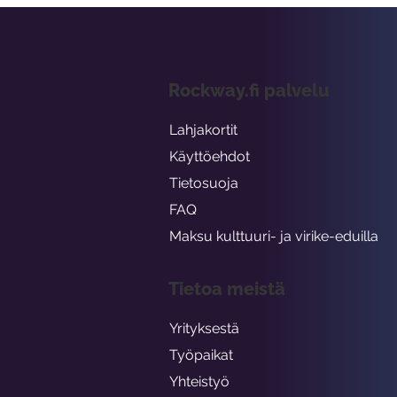
Rockway.fi palvelu
Lahjakortit
Käyttöehdot
Tietosuoja
FAQ
Maksu kulttuuri- ja virike-eduilla
Tietoa meistä
Yrityksestä
Työpaikat
Yhteistyö