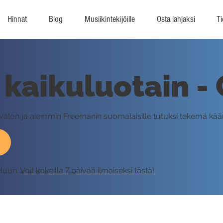
Hinnat
Blog
Musiikintekijöille
Osta lahjaksi
Ti
kaikuluotain -
lle Valon ja aiemmin Freemanin suomalaisille tutuksi tekemä k
eluun.
Voit kokeilla 7 päivää ilmaiseksi tästä!