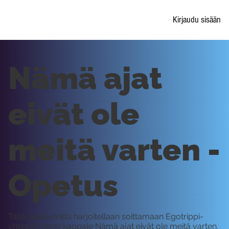
Kirjaudu sisään
Nämä ajat
eivät ole
meitä varten -
Opetus
Tällä oppitunnilla harjoitellaan soittamaan Egotrippi-
yhtyeen hieno kappale Nämä ajat eivät ole meitä varten.