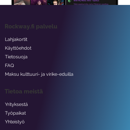
Rockway.fi palvelu
Lahjakortit
Käyttöehdot
Tietosuoja
FAQ
Maksu kulttuuri- ja virike-eduilla
Tietoa meistä
Yrityksestä
Työpaikat
Yhteistyö