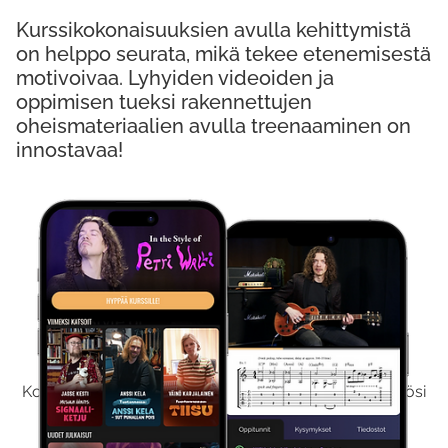
Kurssikokonaisuuksien avulla kehittymistä
on helppo seurata, mikä tekee etenemisestä
motivoivaa. Lyhyiden videoiden ja
oppimisen tueksi rakennettujen
oheismateriaalien avulla treenaaminen on
innostavaa!
Kokeile Ilmaiseksi
Kokeilemalla ilmaiseksi saat koko sisältömme käyttöösi
viikon ajaksi.