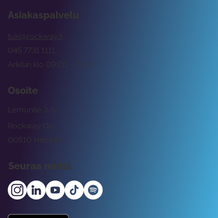
Asiakaspalvelu
tuki@rockway.fi
045 7731 1111
Arkisin klo 09:00 -15:00
Osoite
Lemuntie 3-5
Rockway Oy
00510 Helsinki
Seuraa meitä