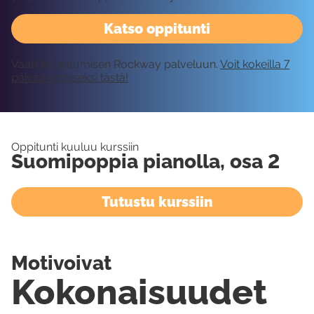
Katso oppitunti
Vaatii kirjautumisen Rockway palveluun.
Voit kokeilla 7
päivää ilmaiseksi tästä!
Oppitunti kuuluu kurssiin
Suomipoppia pianolla, osa 2
Tutustu kurssiin
Motivoivat
Kokonaisuudet