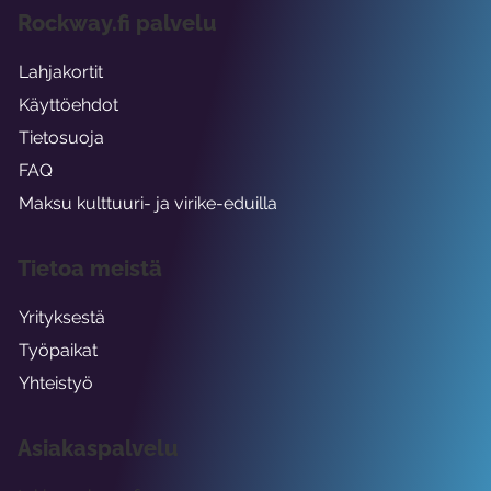
Rockway.fi palvelu
Lahjakortit
Käyttöehdot
Tietosuoja
FAQ
Maksu kulttuuri- ja virike-eduilla
Tietoa meistä
Yrityksestä
Työpaikat
Yhteistyö
Asiakaspalvelu