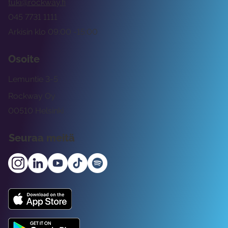
tuki@rockway.fi
045 7731 1111
Arkisin klo 09:00 -15:00
Osoite
Lemuntie 3-5
Rockway Oy
00510 Helsinki
Seuraa meitä