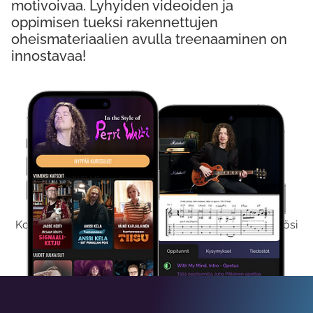
motivoivaa. Lyhyiden videoiden ja
oppimisen tueksi rakennettujen
oheismateriaalien avulla treenaaminen on
innostavaa!
Kokeile Ilmaiseksi
Kokeilemalla ilmaiseksi saat koko sisältömme käyttöösi
viikon ajaksi.