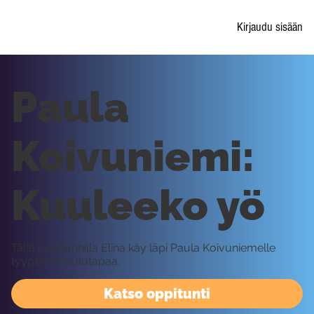
Kirjaudu sisään
Paula
Koivuniemi:
Kuuleeko yö
Tällä oppitunnilla Elina käy läpi Paula Koivuniemelle
tyypillistä laulutapaa.
Katso oppitunti