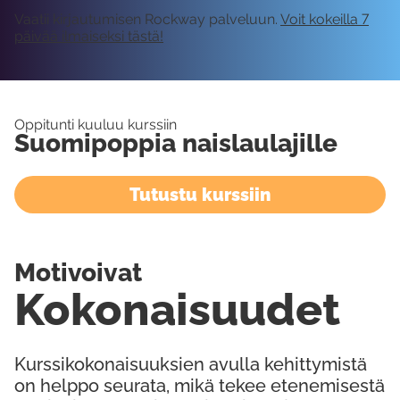
Vaatii kirjautumisen Rockway palveluun.
Voit kokeilla 7
päivää ilmaiseksi tästä!
Oppitunti kuuluu kurssiin
Suomipoppia naislaulajille
Tutustu kurssiin
Motivoivat
Kokonaisuudet
Kurssikokonaisuuksien avulla kehittymistä
on helppo seurata, mikä tekee etenemisestä