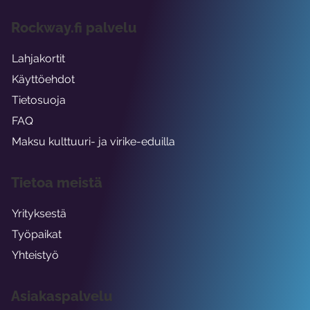
Rockway.fi palvelu
Lahjakortit
Käyttöehdot
Tietosuoja
FAQ
Maksu kulttuuri- ja virike-eduilla
Tietoa meistä
Yrityksestä
Työpaikat
Yhteistyö
Asiakaspalvelu