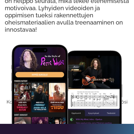
on helppo seurata, mikä tekee etenemisestä
motivoivaa. Lyhyiden videoiden ja
oppimisen tueksi rakennettujen
oheismateriaalien avulla treenaaminen on
innostavaa!
Kokeile Ilmaiseksi
Kokeilemalla ilmaiseksi saat koko sisältömme käyttöösi
viikon ajaksi.