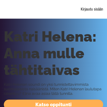
Kirjaudu sisään
Katri Helena:
Anna mulle
tähtitaivas
Katri Helenan soundi on yksi tunnistettavimmista
suomalaisista naisäänistä. Miten Katri Helenan laulutapa
rakentuu? Elina avaa asiaa tällä tunnilla.
Katso oppitunti