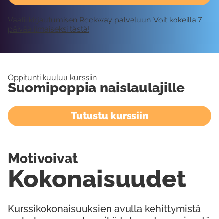
Vaatii kirjautumisen Rockway palveluun.
Voit kokeilla 7
päivää ilmaiseksi tästä!
Oppitunti kuuluu kurssiin
Suomipoppia naislaulajille
Tutustu kurssiin
Motivoivat
Kokonaisuudet
Kurssikokonaisuuksien avulla kehittymistä