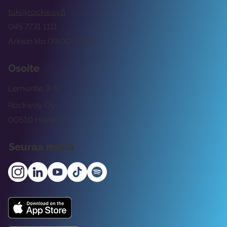
tuki@rockway.fi
045 7731 1111
Arkisin klo 09:00 -15:00
Osoite
Lemuntie 3-5
Rockway Oy
00510 Helsinki
Seuraa meitä