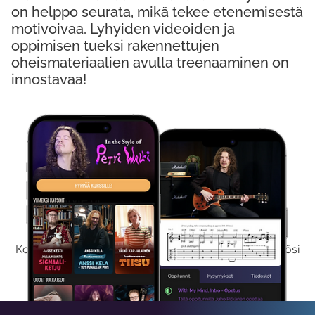
on helppo seurata, mikä tekee etenemisestä
motivoivaa. Lyhyiden videoiden ja
oppimisen tueksi rakennettujen
oheismateriaalien avulla treenaaminen on
innostavaa!
Kokeile Ilmaiseksi
Kokeilemalla ilmaiseksi saat koko sisältömme käyttöösi
viikon ajaksi.