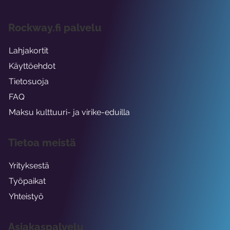
Rockway.fi palvelu
Lahjakortit
Käyttöehdot
Tietosuoja
FAQ
Maksu kulttuuri- ja virike-eduilla
Tietoa meistä
Yrityksestä
Työpaikat
Yhteistyö
Asiakaspalvelu