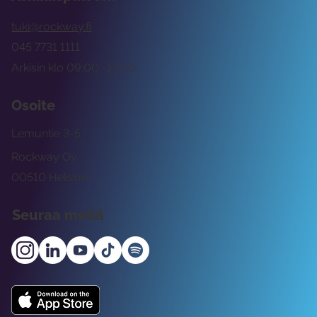
tuki@rockway.fi
045 7731 1111
Arkisin klo 09:00 -15:00
Osoite
Lemuntie 3-5
Rockway Oy
00510 Helsinki
Seuraa meitä