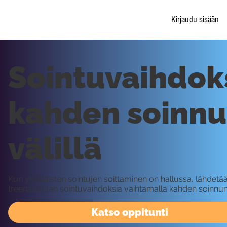
Kirjaudu sisään
Sointuvaihdok
kahden soinn
välillä
Kun yksittäisten sointujen soittaminen on hallussa, lähdetä
treenaamaan sointuvaihdoksia vaihtamalla kahden soinnun v
Katso oppitunti