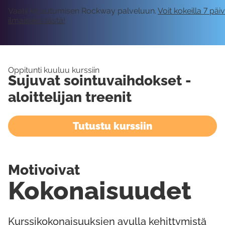
Vaatii kirjautumisen Rockway palveluun.
Voit kokeilla 7 päi
ilmaiseksi tästä!
Oppitunti kuuluu kurssiin
Sujuvat sointuvaihdokset -
aloittelijan treenit
Tutustu kurssiin
Motivoivat
Kokonaisuudet
Kurssikokonaisuuksien avulla kehittymistä