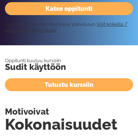
Katso oppitunti
Vaatii kirjautumisen Rockway palveluun.
Voit kokeilla 7
päivää ilmaiseksi tästä!
Oppitunti kuuluu kurssiin
Sudit käyttöön
Tutustu kurssiin
Motivoivat
Kokonaisuudet