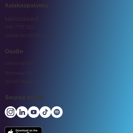
Asiakaspalvelu
tuki@rockway.fi
045 7731 1111
Arkisin klo 09:00 -15:00
Osoite
Lemuntie 3-5
Rockway Oy
00510 Helsinki
Seuraa meitä