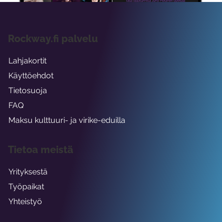
Rockway.fi palvelu
Lahjakortit
Käyttöehdot
Tietosuoja
FAQ
Maksu kulttuuri- ja virike-eduilla
Tietoa meistä
Yrityksestä
Työpaikat
Yhteistyö