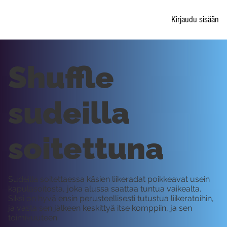
Kirjaudu sisään
Shuffle
sudeilla
soitettuna
Sudeilla soitettaessa käsien liikeradat poikkeavat usein
kapulasoitosta, joka alussa saattaa tuntua vaikealta.
Siksi on hyvä ensin perusteellisesti tutustua liikeratoihin,
ja vasta sen jälkeen keskittyä itse komppiin, ja sen
toimivuuteen.