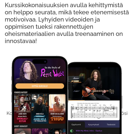
Kurssikokonaisuuksien avulla kehittymistä
on helppo seurata, mikä tekee etenemisestä
motivoivaa. Lyhyiden videoiden ja
oppimisen tueksi rakennettujen
oheismateriaalien avulla treenaaminen on
innostavaa!
Kokeile Ilmaiseksi
Kokeilemalla ilmaiseksi saat koko sisältömme käyttöösi
viikon ajaksi.