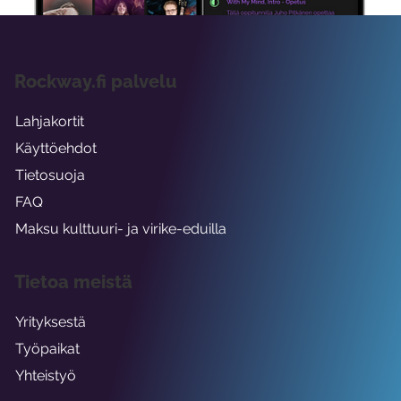
Rockway.fi palvelu
Lahjakortit
Käyttöehdot
Tietosuoja
FAQ
Maksu kulttuuri- ja virike-eduilla
Tietoa meistä
Yrityksestä
Työpaikat
Yhteistyö