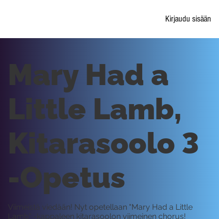
Kirjaudu sisään
Mary Had a
Little Lamb,
Kitarasoolo 3
-Opetus
Viimeistä viedään! Nyt opetellaan "Mary Had a Little
Lamb" -kappaleen kitarasoolon viimeinen chorus!