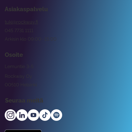
Asiakaspalvelu
tuki@rockway.fi
045 7731 1111
Arkisin klo 09:00 -15:00
Osoite
Lemuntie 3-5
Rockway Oy
00510 Helsinki
Seuraa meitä