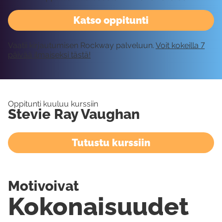
Katso oppitunti
Vaatii kirjautumisen Rockway palveluun.
Voit kokeilla 7
päivää ilmaiseksi tästä!
Oppitunti kuuluu kurssiin
Stevie Ray Vaughan
Tutustu kurssiin
Motivoivat
Kokonaisuudet