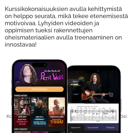
Kurssikokonaisuuksien avulla kehittymistä
on helppo seurata, mikä tekee etenemisestä
motivoivaa. Lyhyiden videoiden ja
oppimisen tueksi rakennettujen
oheismateriaalien avulla treenaaminen on
innostavaa!
Kokeile Ilmaiseksi
Kokeilemalla ilmaiseksi saat koko sisältömme käyttöösi
viikon ajaksi.