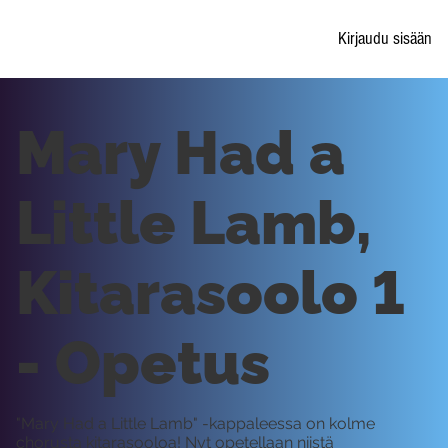
Kirjaudu sisään
Mary Had a
Little Lamb,
Kitarasoolo 1
- Opetus
"Mary Had a Little Lamb" -kappaleessa on kolme
chorusta kitarasooloa! Nyt opetellaan niistä