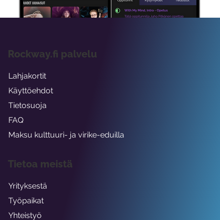
Rockway.fi palvelu
Lahjakortit
Käyttöehdot
Tietosuoja
FAQ
Maksu kulttuuri- ja virike-eduilla
Tietoa meistä
Yrityksestä
Työpaikat
Yhteistyö