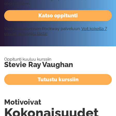
ensimmäinen.
Katso oppitunti
Vaatii kirjautumisen Rockway palveluun.
Voit kokeilla 7
päivää ilmaiseksi tästä!
Oppitunti kuuluu kurssiin
Stevie Ray Vaughan
Tutustu kurssiin
Motivoivat
Kokonaisuudet