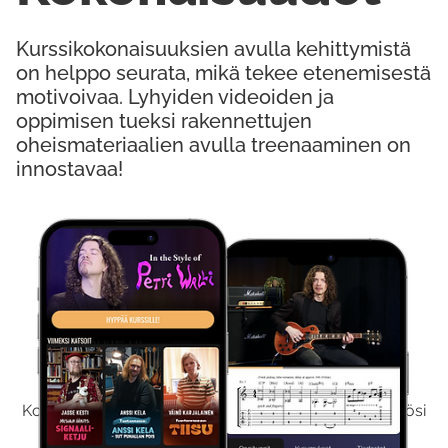
Kurssikokonaisuuksien avulla kehittymistä
on helppo seurata, mikä tekee etenemisestä
motivoivaa. Lyhyiden videoiden ja
oppimisen tueksi rakennettujen
oheismateriaalien avulla treenaaminen on
innostavaa!
Kokeile Ilmaiseksi
Kokeilemalla ilmaiseksi saat koko sisältömme käyttöösi
viikon ajaksi.