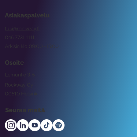
Asiakaspalvelu
tuki@rockway.fi
045 7731 1111
Arkisin klo 09:00 -15:00
Osoite
Lemuntie 3-5
Rockway Oy
00510 Helsinki
Seuraa meitä