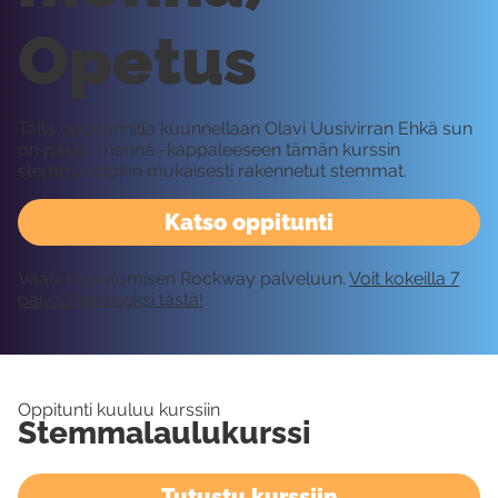
Opetus
Tällä oppitunnilla kuunnellaan Olavi Uusivirran Ehkä sun
on pakko mennä -kappaleeseen tämän kurssin
stemmaoppien mukaisesti rakennetut stemmat.
Katso oppitunti
Vaatii kirjautumisen Rockway palveluun.
Voit kokeilla 7
päivää ilmaiseksi tästä!
Oppitunti kuuluu kurssiin
Stemmalaulukurssi
Tutustu kurssiin