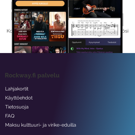
Kokeile Ilmaiseksi
Kokeilemalla ilmaiseksi saat koko sisältömme käyttöösi
viikon ajaksi.
Rockway.fi palvelu
Lahjakortit
Käyttöehdot
Tietosuoja
FAQ
Maksu kulttuuri- ja virike-eduilla