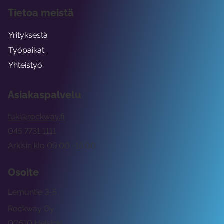
Tietoa meistä
Yrityksestä
Työpaikat
Yhteistyö
Asiakaspalvelu
tuki@rockway.fi
045 7731 1111
Arkisin klo 09:00 -15:00
Osoite
Lemuntie 3-5
Rockway Oy
00510 Helsinki