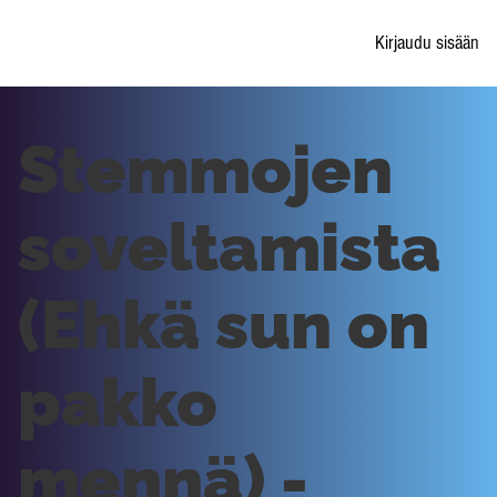
Kirjaudu sisään
Stemmojen
soveltamista
(Ehkä sun on
pakko
mennä) -