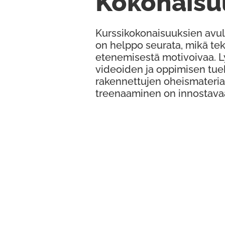
Kokonaisu
Kurssikokonaisuuksien avul
on helppo seurata, mikä te
etenemisestä motivoivaa. 
videoiden ja oppimisen tue
rakennettujen oheismateria
treenaaminen on innostava