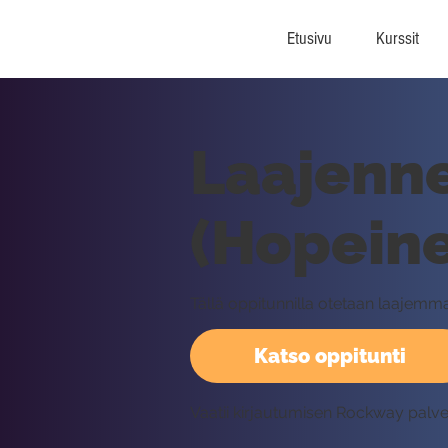
Etusivu
Kurssit
Laajenn
(Hopeine
Tällä oppitunnilla otetaan laaje
Katso oppitunti
Vaatii kirjautumisen Rockway palv