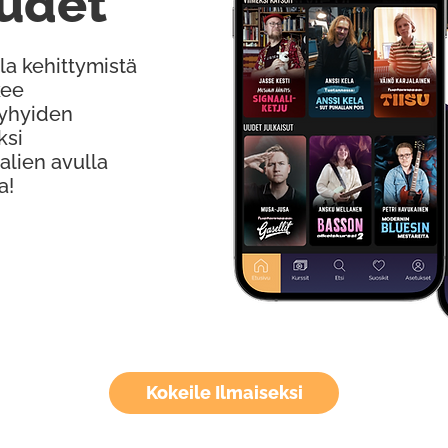
udet
la kehittymistä
kee
Lyhyiden
ksi
alien avulla
a!
Kokeile Ilmaiseksi