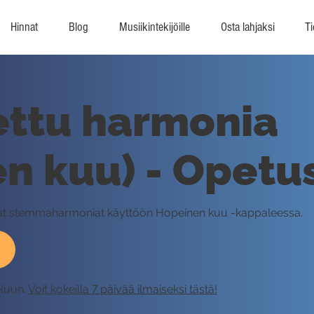
Hinnat
Blog
Musiikintekijöille
Osta lahjaksi
Ti
ettu harmonia
n kuu) - Opetu
mmat stemmaharmoniat käyttöön Hopeinen kuu -kappaleessa.
eluun.
Voit kokeilla 7 päivää ilmaiseksi tästä!