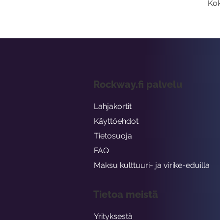
Kok
Rockway.fi palvelu
Lahjakortit
Käyttöehdot
Tietosuoja
FAQ
Maksu kulttuuri- ja virike-eduilla
Tietoa meistä
Yrityksestä