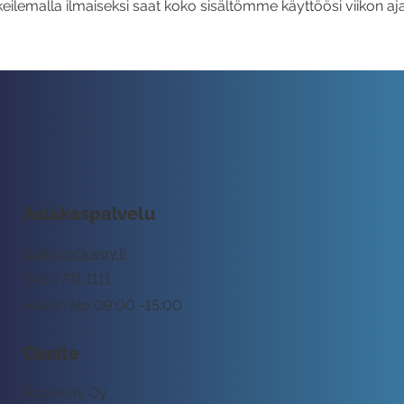
eilemalla ilmaiseksi saat koko sisältömme käyttöösi viikon aja
Asiakaspalvelu
tuki@rockway.fi
045 7731 1111
Arkisin klo 09:00 -15:00
Osoite
Rockway Oy