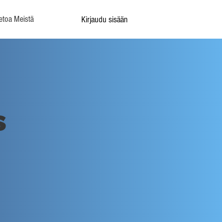
etoa Meistä
Kirjaudu sisään
s