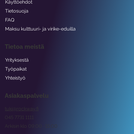
Käyttöehdot
Tietosuoja
FAQ
Maksu kulttuuri- ja virike-eduilla
Tietoa meistä
Yrityksestä
Työpaikat
Yhteistyö
Asiakaspalvelu
tuki@rockway.fi
045 7731 1111
Arkisin klo 09:00 -15:00