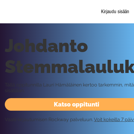
Kirjaudu sisään
Johdanto
Stemmalauluku
Tällä oppitunnilla Lauri Hämäläinen kertoo tarkemmin, mit
sisällään.
Katso oppitunti
Vaatii kirjautumisen Rockway palveluun.
Voit kokeilla 7 päi