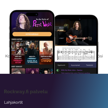
Kokeile Ilmaiseksi
Kokeilemalla ilmaiseksi saat koko sisältömme käyttöösi
viikon ajaksi.
Rockway.fi palvelu
Lahjakortit