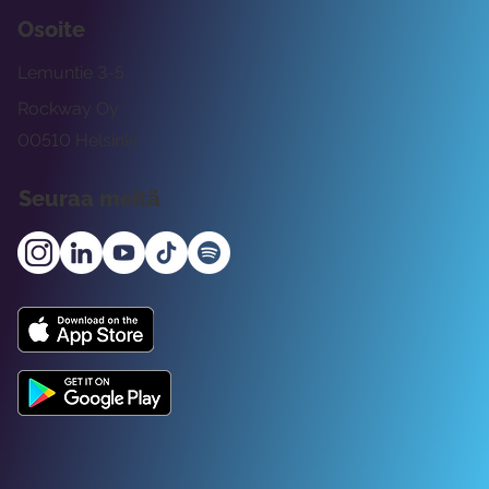
Osoite
Lemuntie 3-5
Rockway Oy
00510 Helsinki
Seuraa meitä