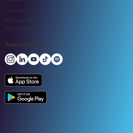
Lemuntie 3-5
Rockway Oy
00510 Helsinki
Seuraa meitä