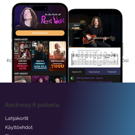
Kokeile Ilmaiseksi
Kokeilemalla ilmaiseksi saat koko sisältömme käyttöösi
viikon ajaksi.
Rockway.fi palvelu
Lahjakortit
Käyttöehdot