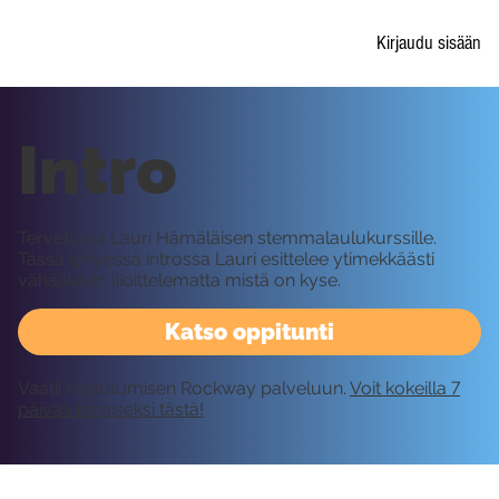
Kirjaudu sisään
Intro
Tervetuloa Lauri Hämäläisen stemmalaulukurssille.
Tässä lyhyessä introssa Lauri esittelee ytimekkäästi
vähääkään liioittelematta mistä on kyse.
Katso oppitunti
Vaatii kirjautumisen Rockway palveluun.
Voit kokeilla 7
päivää ilmaiseksi tästä!