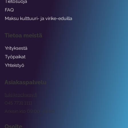
Tietosuoja
FAQ
Maksu kulttuuri- ja virike-eduilla
Tietoa meistä
Yrityksestä
Työpaikat
Yhteistyö
Asiakaspalvelu
tuki@rockway.fi
045 7731 1111
Arkisin klo 09:00 -15:00
Osoite