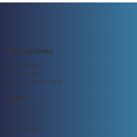
Asiakaspalvelu
tuki@rockway.fi
045 7731 1111
Arkisin klo 09:00 -15:00
Osoite
Rockway Oy
Lemuntie 3-5
00510 Helsinki