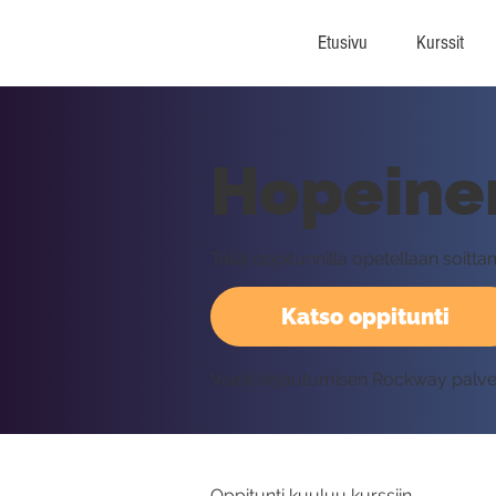
Etusivu
Kurssit
Hopeine
Tällä oppitunnilla opetellaan soit
Katso oppitunti
Vaatii kirjautumisen Rockway palv
Oppitunti kuuluu kurssiin