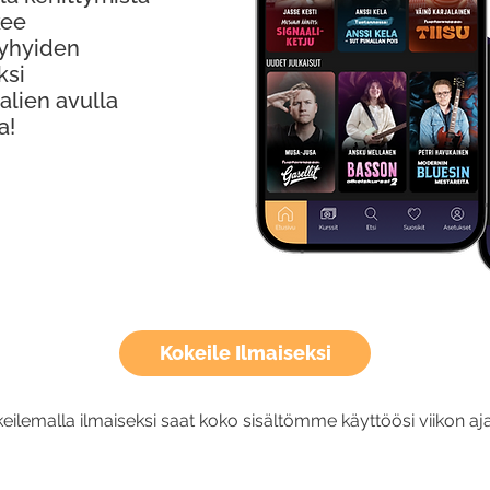
kee
Lyhyiden
ksi
alien avulla
a!
Kokeile Ilmaiseksi
eilemalla ilmaiseksi saat koko sisältömme käyttöösi viikon aja