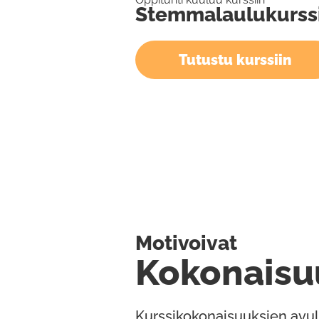
Stemmalaulukurss
Tutustu kurssiin
Motivoivat
Kokonaisu
Kurssikokonaisuuksien avul