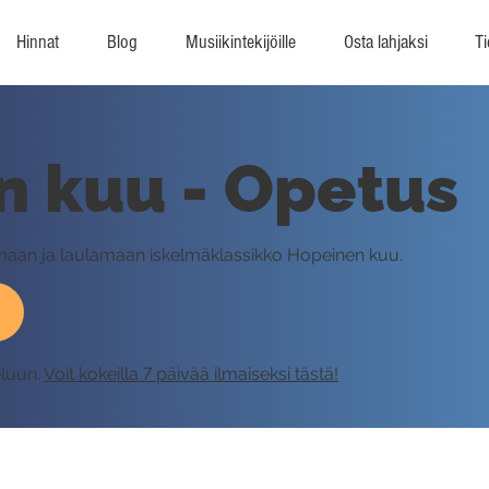
Hinnat
Blog
Musiikintekijöille
Osta lahjaksi
Ti
n kuu - Opetus
tamaan ja laulamaan iskelmäklassikko Hopeinen kuu.
eluun.
Voit kokeilla 7 päivää ilmaiseksi tästä!