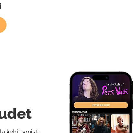
i
udet
la kehittymistä