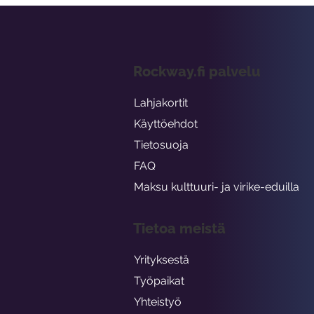
Rockway.fi palvelu
Lahjakortit
Käyttöehdot
Tietosuoja
FAQ
Maksu kulttuuri- ja virike-eduilla
Tietoa meistä
Yrityksestä
Työpaikat
Yhteistyö