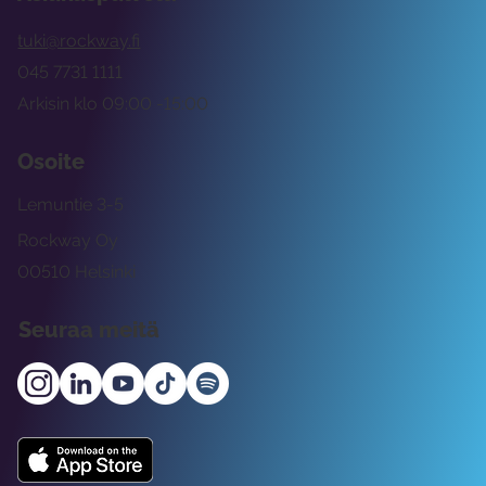
tuki@rockway.fi
045 7731 1111
Arkisin klo 09:00 -15:00
Osoite
Lemuntie 3-5
Rockway Oy
00510 Helsinki
Seuraa meitä