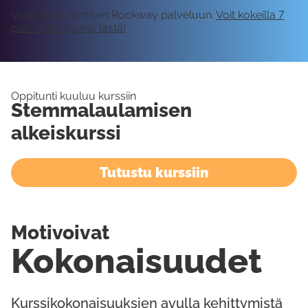
Vaatii kirjautumisen Rockway palveluun.
Voit kokeilla 7
päivää ilmaiseksi tästä!
Oppitunti kuuluu kurssiin
Stemmalaulamisen
alkeiskurssi
Tutustu kurssiin
Motivoivat
Kokonaisuudet
Kurssikokonaisuuksien avulla kehittymistä