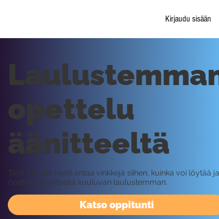
Kirjaudu sisään
Laulustemma
opettelu
äänitteeltä
Tällä tunnilla Heidi antaa vinkkejä siihen, kuinka voi löytää j
opetella äänitteellä kuuluvan laulustemman.
Katso oppitunti