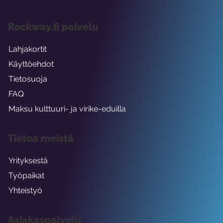
Rockway.fi palvelu
Lahjakortit
Käyttöehdot
Tietosuoja
FAQ
Maksu kulttuuri- ja virike-eduilla
Tietoa meistä
Yrityksestä
Työpaikat
Yhteistyö
Asiakaspalvelu