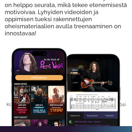
on helppo seurata, mikä tekee etenemisestä
motivoivaa. Lyhyiden videoiden ja
oppimisen tueksi rakennettujen
oheismateriaalien avulla treenaaminen on
innostavaa!
Kokeile Ilmaiseksi
Kokeilemalla ilmaiseksi saat koko sisältömme käyttöösi
viikon ajaksi.