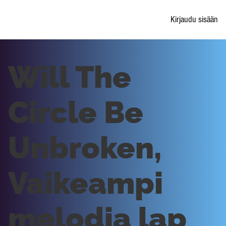
Kirjaudu sisään
Will The
Circle Be
Unbroken,
Vaikeampi
melodia lap