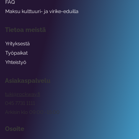
FAQ
Maksu kulttuuri- ja virike-eduilla
Tietoa meistä
Yrityksestä
Työpaikat
Yhteistyö
Asiakaspalvelu
tuki@rockway.fi
045 7731 1111
Arkisin klo 09:00 -15:00
Osoite