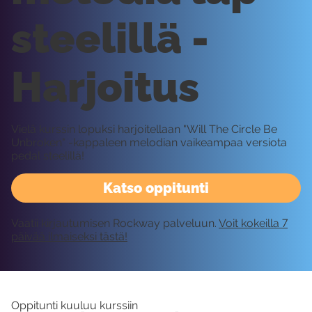
steelillä -
Harjoitus
Vielä kurssin lopuksi harjoitellaan "Will The Circle Be
Unbroken" -kappaleen melodian vaikeampaa versiota
pedal steelillä!
Katso oppitunti
Vaatii kirjautumisen Rockway palveluun.
Voit kokeilla 7
päivää ilmaiseksi tästä!
Oppitunti kuuluu kurssiin