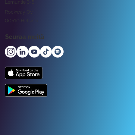
Lemuntie 3-5
Rockway Oy
00510 Helsinki
Seuraa meitä