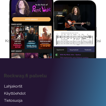
Kokeile Ilmaiseksi
Kokeilemalla ilmaiseksi saat koko sisältömme käyttöösi
viikon ajaksi.
Rockway.fi palvelu
Lahjakortit
Käyttöehdot
Tietosuoja