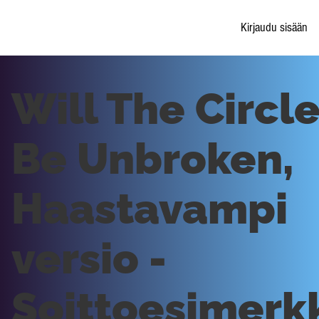
Kirjaudu sisään
Will The Circl
Be Unbroken,
Haastavampi
versio -
Soittoesimerk