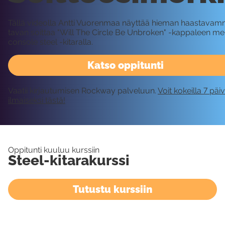
Tällä videolla Antti Vuorenmaa näyttää hieman haastava
tavan soittaa "Will The Circle Be Unbroken" -kappaleen me
console steel -kitaralla.
Katso oppitunti
Vaatii kirjautumisen Rockway palveluun.
Voit kokeilla 7 päi
ilmaiseksi tästä!
Oppitunti kuuluu kurssiin
Steel-kitarakurssi
Tutustu kurssiin