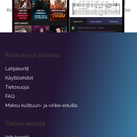
Kokeilemalla ilmaiseksi saat koko sisältömme käyttöösi
viikon ajaksi.
Rockway.fi palvelu
Lahjakortit
Käyttöehdot
Tietosuoja
FAQ
Maksu kulttuuri- ja virike-eduilla
Tietoa meistä