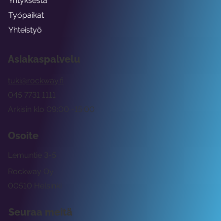
Yrityksestä
Työpaikat
Yhteistyö
Asiakaspalvelu
tuki@rockway.fi
045 7731 1111
Arkisin klo 09:00 -15:00
Osoite
Lemuntie 3-5
Rockway Oy
00510 Helsinki
Seuraa meitä