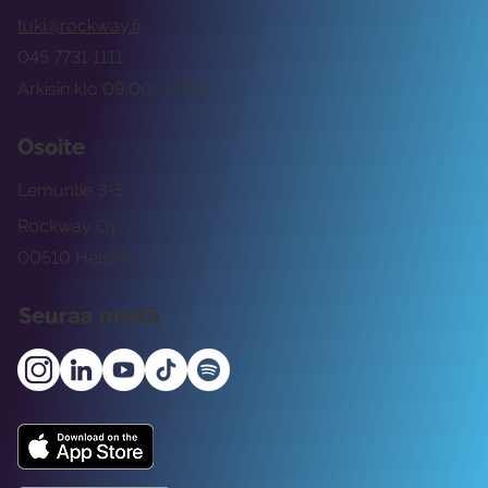
tuki@rockway.fi
045 7731 1111
Arkisin klo 09:00 -15:00
Osoite
Lemuntie 3-5
Rockway Oy
00510 Helsinki
Seuraa meitä