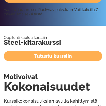
Vaatii kirjautumisen Rockway palveluun.
Voit kokeilla 7
päivää ilmaiseksi tästä!
Oppitunti kuuluu kurssiin
Steel-kitarakurssi
Tutustu kurssiin
Motivoivat
Kokonaisuudet
Kurssikokonaisuuksien avulla kehittymistä