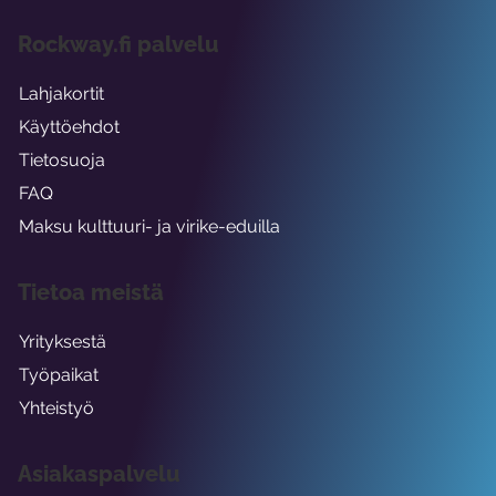
Rockway.fi palvelu
Lahjakortit
Käyttöehdot
Tietosuoja
FAQ
Maksu kulttuuri- ja virike-eduilla
Tietoa meistä
Yrityksestä
Työpaikat
Yhteistyö
Asiakaspalvelu