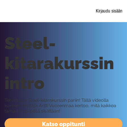
Kirjaudu sisään
Steel-
kitarakurssin
intro
Tervetuloa Steel-kitarakurssin pariin! Tällä videolla
kurssin opettaja Antti Vuorenmaa kertoo, mitä kaikkea
tämä kurssi pitää sisällään!
Katso oppitunti