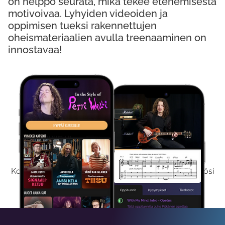
on helppo seurata, mikä tekee etenemisestä
motivoivaa. Lyhyiden videoiden ja
oppimisen tueksi rakennettujen
oheismateriaalien avulla treenaaminen on
innostavaa!
Kokeile Ilmaiseksi
Kokeilemalla ilmaiseksi saat koko sisältömme käyttöösi
viikon ajaksi.