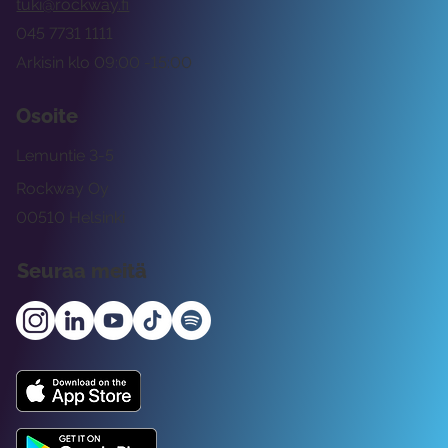
tuki@rockway.fi
045 7731 1111
Arkisin klo 09:00 -15:00
Osoite
Lemuntie 3-5
Rockway Oy
00510 Helsinki
Seuraa meitä