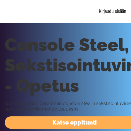
Kirjaudu sisään
Console Steel,
Sekstisointuvi
- Opetus
Nyt tutustutaan paremmin console steelin sekstisointuvir
sekä sen tuomiin mahdollisuuksiin.
Katso oppitunti