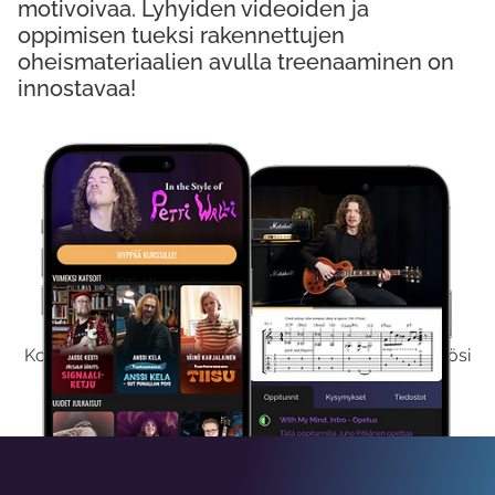
motivoivaa. Lyhyiden videoiden ja
oppimisen tueksi rakennettujen
oheismateriaalien avulla treenaaminen on
innostavaa!
Kokeile Ilmaiseksi
Kokeilemalla ilmaiseksi saat koko sisältömme käyttöösi
viikon ajaksi.