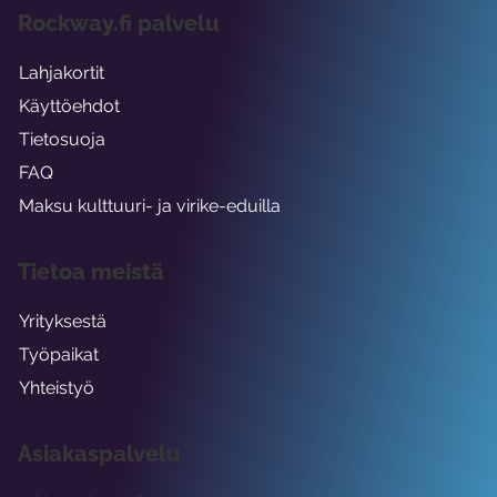
Rockway.fi palvelu
Lahjakortit
Käyttöehdot
Tietosuoja
FAQ
Maksu kulttuuri- ja virike-eduilla
Tietoa meistä
Yrityksestä
Työpaikat
Yhteistyö
Asiakaspalvelu