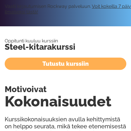
Vaatii kirjautumisen Rockway palveluun.
Voit kokeilla 7 päi
ilmaiseksi tästä!
Oppitunti kuuluu kurssiin
Steel-kitarakurssi
Tutustu kurssiin
Motivoivat
Kokonaisuudet
Kurssikokonaisuuksien avulla kehittymistä
on helppo seurata, mikä tekee etenemisestä