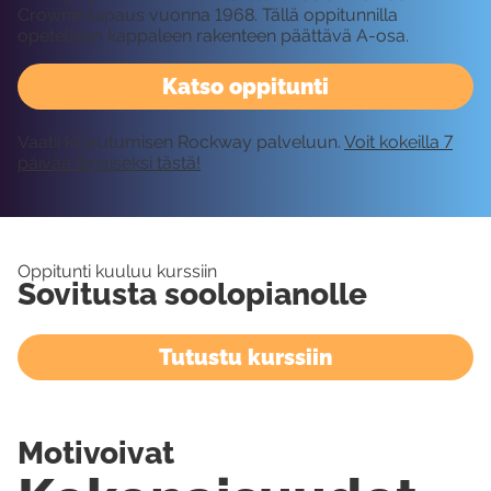
Crownin tapaus vuonna 1968. Tällä oppitunnilla
opetellaan kappaleen rakenteen päättävä A-osa.
Katso oppitunti
Vaatii kirjautumisen Rockway palveluun.
Voit kokeilla 7
päivää ilmaiseksi tästä!
Oppitunti kuuluu kurssiin
Sovitusta soolopianolle
Tutustu kurssiin
Motivoivat