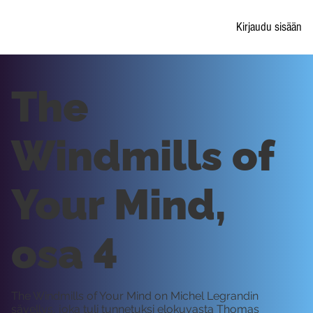
Kirjaudu sisään
The
Windmills of
Your Mind,
osa 4
The Windmills of Your Mind on Michel Legrandin
sävellys, joka tuli tunnetuksi elokuvasta Thomas