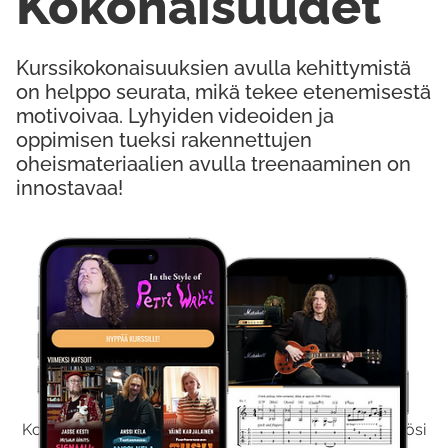
Kokonaisuudet
Kurssikokonaisuuksien avulla kehittymistä
on helppo seurata, mikä tekee etenemisestä
motivoivaa. Lyhyiden videoiden ja
oppimisen tueksi rakennettujen
oheismateriaalien avulla treenaaminen on
innostavaa!
Kokeile Ilmaiseksi
Kokeilemalla ilmaiseksi saat koko sisältömme käyttöösi