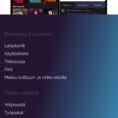
viikon ajaksi.
Rockway.fi palvelu
Lahjakortit
Käyttöehdot
Tietosuoja
FAQ
Maksu kulttuuri- ja virike-eduilla
Tietoa meistä
Yrityksestä
Työpaikat