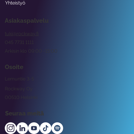
Yhteistyö
Asiakaspalvelu
tuki@rockway.fi
045 7731 1111
Arkisin klo 09:00 -15:00
Osoite
Lemuntie 3-5
Rockway Oy
00510 Helsinki
Seuraa meitä