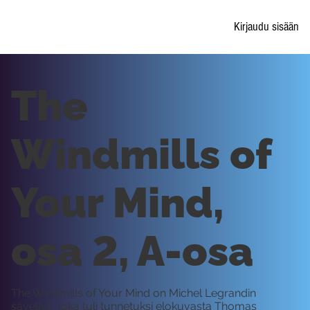
Kirjaudu sisään
The
Windmills of
Your Mind,
osa 2, A-osa
The Windmills of Your Mind on Michel Legrandin
sävellys, joka tuli tunnetuksi elokuvasta Thomas