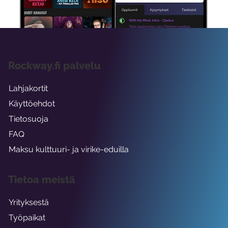
viikon ajaksi.
Rockway.fi palvelu
Lahjakortit
Käyttöehdot
Tietosuoja
FAQ
Maksu kulttuuri- ja virike-eduilla
Tietoa meistä
Yrityksestä
Työpaikat