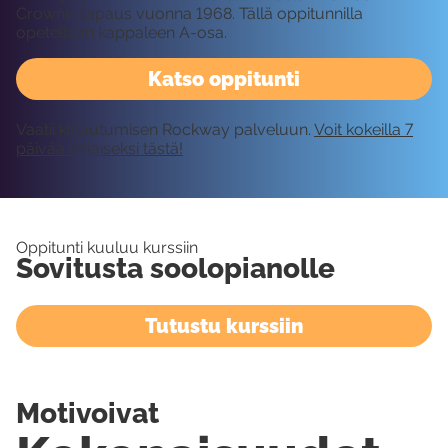
Crownin tapaus vuonna 1968. Tällä oppitunnilla
opetellaan kappaleen A-osa.
Katso oppitunti
Vaatii kirjautumisen Rockway palveluun.
Voit kokeilla 7
päivää ilmaiseksi tästä!
Oppitunti kuuluu kurssiin
Sovitusta soolopianolle
Tutustu kurssiin
Motivoivat