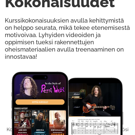
Kokonaisuudet
Kurssikokonaisuuksien avulla kehittymistä
on helppo seurata, mikä tekee etenemisestä
motivoivaa. Lyhyiden videoiden ja
oppimisen tueksi rakennettujen
oheismateriaalien avulla treenaaminen on
innostavaa!
Kokeile Ilmaiseksi
Kokeilemalla ilmaiseksi saat koko sisältömme käyttöösi