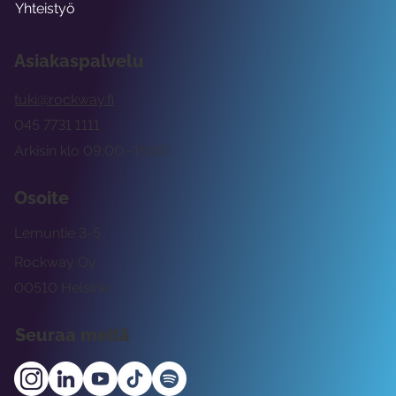
Yhteistyö
Asiakaspalvelu
tuki@rockway.fi
045 7731 1111
Arkisin klo 09:00 -15:00
Osoite
Lemuntie 3-5
Rockway Oy
00510 Helsinki
Seuraa meitä