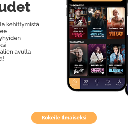
udet
la kehittymistä
kee
Lyhyiden
ksi
alien avulla
a!
Kokeile Ilmaiseksi