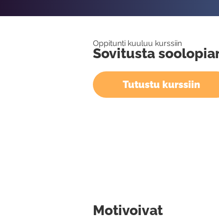
Oppitunti kuuluu kurssiin
Sovitusta soolopia
Tutustu kurssiin
Motivoivat