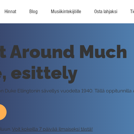
Hinnat
Blog
Musiikintekijöille
Osta lahjaksi
Ti
et Around Much
 esittely
uke Ellingtonin sävellys vuodelta 1940. Tällä oppitunnilla A
eluun.
Voit kokeilla 7 päivää ilmaiseksi tästä!