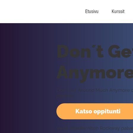
Etusivu
Kurssit
Don´t G
Anymore,
Don´t Get Around Much Anymore on D
pianolla.
Katso oppitunti
Vaatii kirjautumisen Rockway palv