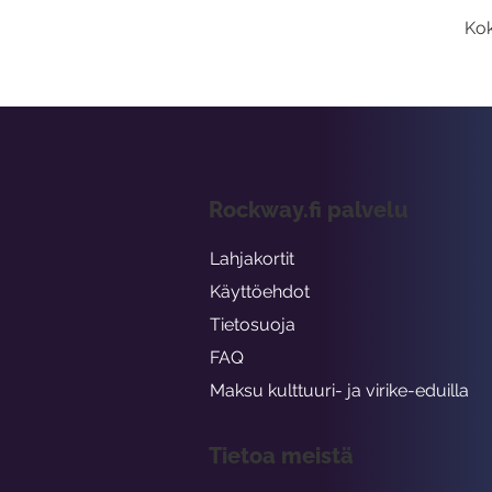
Kok
Rockway.fi palvelu
Lahjakortit
Käyttöehdot
Tietosuoja
FAQ
Maksu kulttuuri- ja virike-eduilla
Tietoa meistä