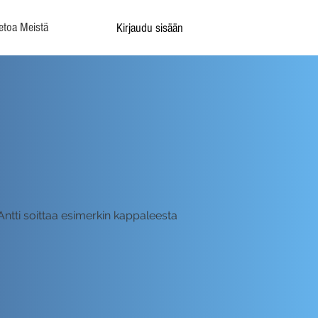
etoa Meistä
Kirjaudu sisään
ntti soittaa esimerkin kappaleesta