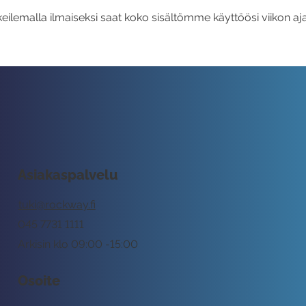
eilemalla ilmaiseksi saat koko sisältömme käyttöösi viikon aja
Asiakaspalvelu
tuki@rockway.fi
045 7731 1111
Arkisin klo 09:00 -15:00
Osoite