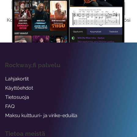
Kokeile Ilmaiseksi
Kokeilemalla ilmaiseksi saat koko sisältömme käyttöösi
viikon ajaksi.
Rockway.fi palvelu
Lahjakortit
Käyttöehdot
Tietosuoja
FAQ
Maksu kulttuuri- ja virike-eduilla
Tietoa meistä