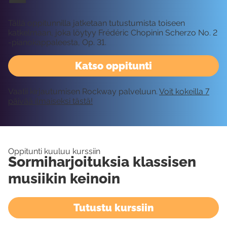
Tällä oppitunnilla jatketaan tutustumista toiseen
katkelmaan, joka löytyy Frédéric Chopinin Scherzo No. 2
-pianokappaleesta, Op. 31.
Katso oppitunti
Vaatii kirjautumisen Rockway palveluun.
Voit kokeilla 7
päivää ilmaiseksi tästä!
Oppitunti kuuluu kurssiin
Sormiharjoituksia klassisen
musiikin keinoin
Tutustu kurssiin