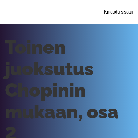
Kirjaudu sisään
Toinen
juoksutus
Chopinin
mukaan, osa
2