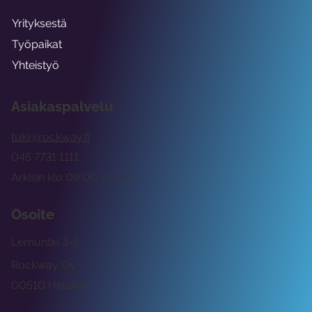
Yrityksestä
Työpaikat
Yhteistyö
Asiakaspalvelu
tuki@rockway.fi
045 7731 1111
Arkisin klo 09:00 -15:00
Osoite
Lemuntie 3-5
Rockway Oy
00510 Helsinki