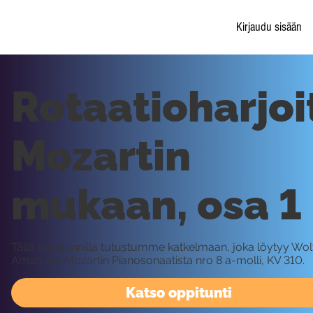
Kirjaudu sisään
Rotaatioharjoi
Mozartin
mukaan, osa 1
Tällä oppitunnilla tutustumme katkelmaan, joka löytyy Wo
Amadeus Mozartin Pianosonaatista nro 8 a-molli, KV 310.
Katso oppitunti