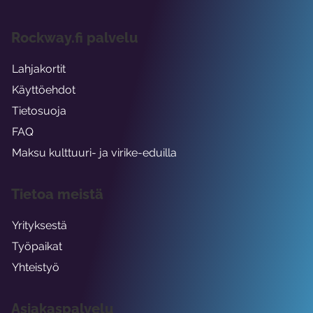
Rockway.fi palvelu
Lahjakortit
Käyttöehdot
Tietosuoja
FAQ
Maksu kulttuuri- ja virike-eduilla
Tietoa meistä
Yrityksestä
Työpaikat
Yhteistyö
Asiakaspalvelu