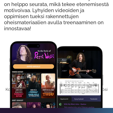
on helppo seurata, mikä tekee etenemisestä
motivoivaa. Lyhyiden videoiden ja
oppimisen tueksi rakennettujen
oheismateriaalien avulla treenaaminen on
innostavaa!
Kokeile Ilmaiseksi
Kokeilemalla ilmaiseksi saat koko sisältömme käyttöösi
viikon ajaksi.