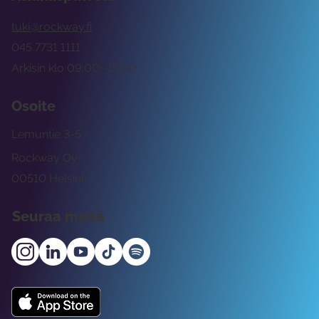
tuki@rockway.fi
045 7731 1111
Arkisin klo 09:00 -15:00
Osoite
Lemuntie 3-5
Rockway Oy
00510 Helsinki
Seuraa meitä