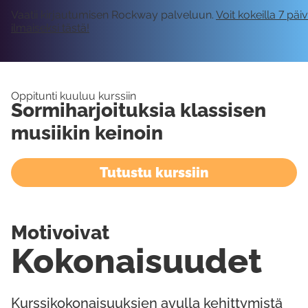
Vaatii kirjautumisen Rockway palveluun.
Voit kokeilla 7 päi
ilmaiseksi tästä!
Oppitunti kuuluu kurssiin
Sormiharjoituksia klassisen
musiikin keinoin
Tutustu kurssiin
Motivoivat
Kokonaisuudet
Kurssikokonaisuuksien avulla kehittymistä