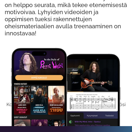
on helppo seurata, mikä tekee etenemisestä
motivoivaa. Lyhyiden videoiden ja
oppimisen tueksi rakennettujen
oheismateriaalien avulla treenaaminen on
innostavaa!
Kokeile Ilmaiseksi
Kokeilemalla ilmaiseksi saat koko sisältömme käyttöösi
viikon ajaksi.