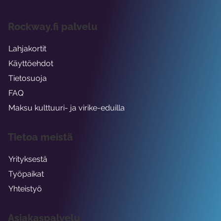
Rockway.fi palvelu
Lahjakortit
Käyttöehdot
Tietosuoja
FAQ
Maksu kulttuuri- ja virike-eduilla
Tietoa meistä
Yrityksestä
Työpaikat
Yhteistyö
Asiakaspalvelu