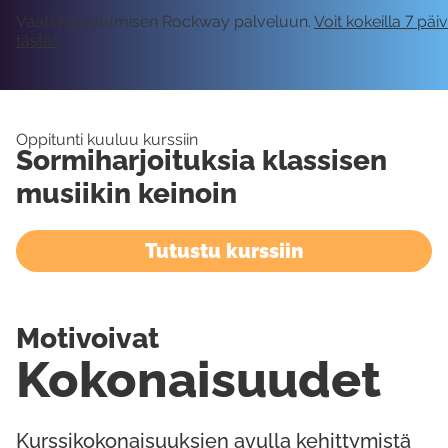
Vaatii kirjautumisen Rockway palveluun.
Voit kokeilla 7 päi
tästä!
Oppitunti kuuluu kurssiin
Sormiharjoituksia klassisen
musiikin keinoin
Tutustu kurssiin
Motivoivat
Kokonaisuudet
Kurssikokonaisuuksien avulla kehittymistä