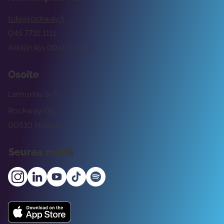
tuki@rockway.fi
045 7731 1111
Arkisin klo 09:00 -15:00
Osoite
Lemuntie 3-5
Rockway Oy
00510 Helsinki
Seuraa meitä