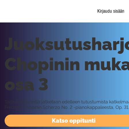
Kirjaudu sisään
Juoksutusharj
Chopinin muka
osa 3
Tällä oppitunnilla jatketaan edelleen tutustumista katkelma
Frédéric Chopinin Scherzo No. 2 -pianokappaleesta, Op. 31
Katso oppitunti