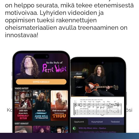
on helppo seurata, mikä tekee etenemisestä
motivoivaa. Lyhyiden videoiden ja
oppimisen tueksi rakennettujen
oheismateriaalien avulla treenaaminen on
innostavaa!
Kokeile Ilmaiseksi
Kokeilemalla ilmaiseksi saat koko sisältömme käyttöösi
viikon ajaksi.