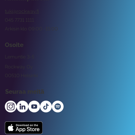
tuki@rockway.fi
045 7731 1111
Arkisin klo 09:00 -15:00
Osoite
Lemuntie 3-5
Rockway Oy
00510 Helsinki
Seuraa meitä