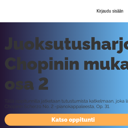
Kirjaudu sisään
Juoksutusharj
Chopinin muka
osa 2
Tällä oppitunnilla jatketaan tutustumista katkelmaan, joka 
Chopinin Scherzo No. 2 -pianokappaleesta, Op. 31.
Katso oppitunti