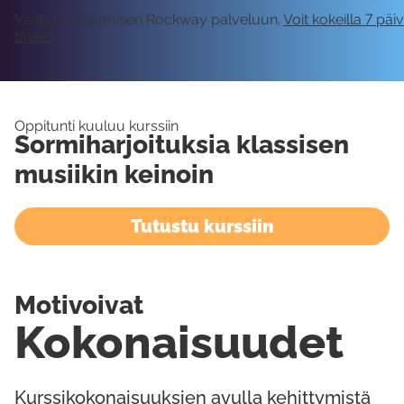
Vaatii kirjautumisen Rockway palveluun.
Voit kokeilla 7 päi
tästä!
Oppitunti kuuluu kurssiin
Sormiharjoituksia klassisen
musiikin keinoin
Tutustu kurssiin
Motivoivat
Kokonaisuudet
Kurssikokonaisuuksien avulla kehittymistä