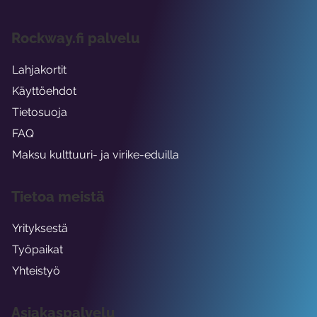
Rockway.fi palvelu
Lahjakortit
Käyttöehdot
Tietosuoja
FAQ
Maksu kulttuuri- ja virike-eduilla
Tietoa meistä
Yrityksestä
Työpaikat
Yhteistyö
Asiakaspalvelu