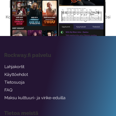
Kokeile Ilmaiseksi
Kokeilemalla ilmaiseksi saat koko sisältömme käyttöösi
viikon ajaksi.
Rockway.fi palvelu
Lahjakortit
Käyttöehdot
Tietosuoja
FAQ
Maksu kulttuuri- ja virike-eduilla
Tietoa meistä