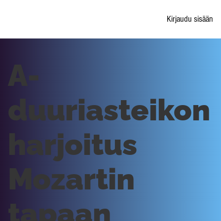
Kirjaudu sisään
A-
duuriasteikon
harjoitus
Mozartin
tapaan