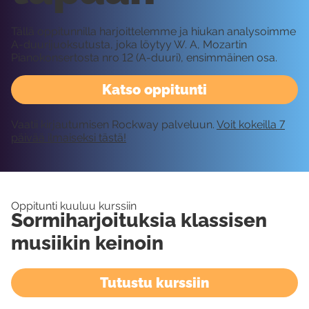
Tällä oppitunnilla harjoittelemme ja hiukan analysoimme
A-duurijuoksutusta, joka löytyy W. A, Mozartin
Pianokonsertosta nro 12 (A-duuri), ensimmäinen osa.
Katso oppitunti
Vaatii kirjautumisen Rockway palveluun.
Voit kokeilla 7
päivää ilmaiseksi tästä!
Oppitunti kuuluu kurssiin
Sormiharjoituksia klassisen
musiikin keinoin
Tutustu kurssiin