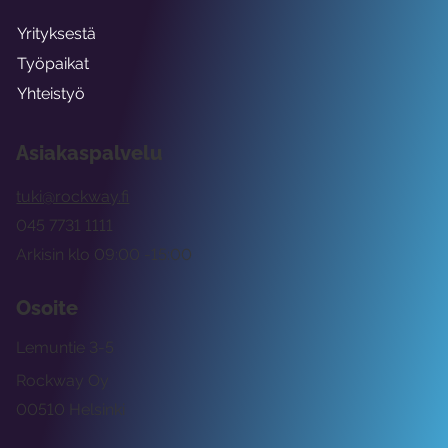
Yrityksestä
Työpaikat
Yhteistyö
Asiakaspalvelu
tuki@rockway.fi
045 7731 1111
Arkisin klo 09:00 -15:00
Osoite
Lemuntie 3-5
Rockway Oy
00510 Helsinki