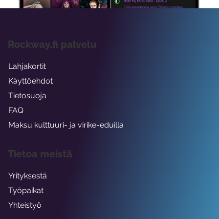
Rockway.fi palvelu
Lahjakortit
Käyttöehdot
Tietosuoja
FAQ
Maksu kulttuuri- ja virike-eduilla
Tietoa meistä
Yrityksestä
Työpaikat
Yhteistyö