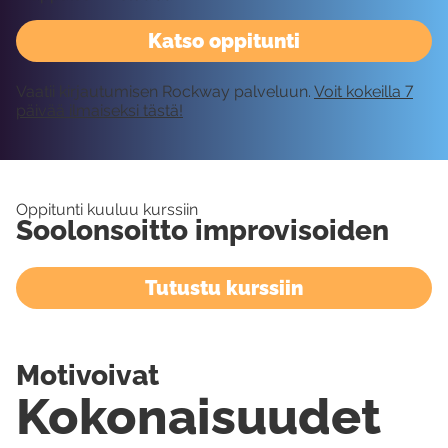
Katso oppitunti
Vaatii kirjautumisen Rockway palveluun.
Voit kokeilla 7
päivää ilmaiseksi tästä!
Oppitunti kuuluu kurssiin
Soolonsoitto improvisoiden
Tutustu kurssiin
Motivoivat
Kokonaisuudet