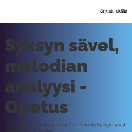
Kirjaudu sisään
Syksyn sävel,
melodian
analyysi -
Opetus
Tällä oppitunnilla analysoidaan tarkemmin Syksyn sävel
-kappaleen melodiaa.