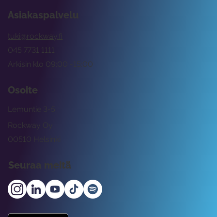
Asiakaspalvelu
tuki@rockway.fi
045 7731 1111
Arkisin klo 09:00 -15:00
Osoite
Lemuntie 3-5
Rockway Oy
00510 Helsinki
Seuraa meitä