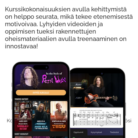
Kurssikokonaisuuksien avulla kehittymistä
on helppo seurata, mikä tekee etenemisestä
motivoivaa. Lyhyiden videoiden ja
oppimisen tueksi rakennettujen
oheismateriaalien avulla treenaaminen on
innostavaa!
Kokeile Ilmaiseksi
Kokeilemalla ilmaiseksi saat koko sisältömme käyttöösi
viikon ajaksi.