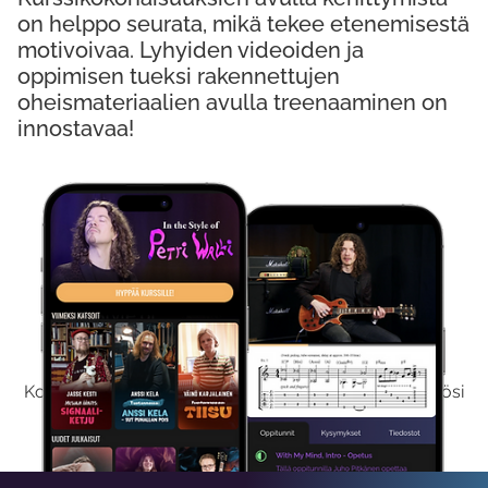
on helppo seurata, mikä tekee etenemisestä
motivoivaa. Lyhyiden videoiden ja
oppimisen tueksi rakennettujen
oheismateriaalien avulla treenaaminen on
innostavaa!
Kokeile Ilmaiseksi
Kokeilemalla ilmaiseksi saat koko sisältömme käyttöösi
viikon ajaksi.