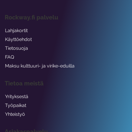
Rockway.fi palvelu
Lahjakortit
Käyttöehdot
Tietosuoja
FAQ
Maksu kulttuuri- ja virike-eduilla
Tietoa meistä
Yrityksestä
Työpaikat
Yhteistyö
Asiakaspalvelu