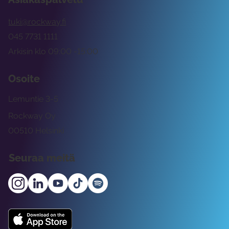
tuki@rockway.fi
045 7731 1111
Arkisin klo 09:00 -15:00
Osoite
Lemuntie 3-5
Rockway Oy
00510 Helsinki
Seuraa meitä