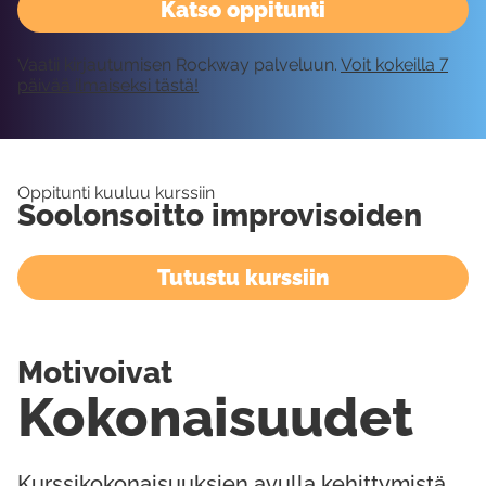
Katso oppitunti
Vaatii kirjautumisen Rockway palveluun.
Voit kokeilla 7
päivää ilmaiseksi tästä!
Oppitunti kuuluu kurssiin
Soolonsoitto improvisoiden
Tutustu kurssiin
Motivoivat
Kokonaisuudet
Kurssikokonaisuuksien avulla kehittymistä