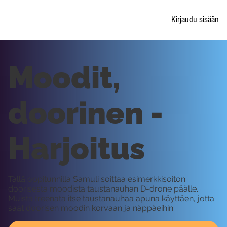
Kirjaudu sisään
Moodit,
doorinen -
Harjoitus
Tällä oppitunnilla Samuli soittaa esimerkkisoiton
doorisesta moodista taustanauhan D-drone päälle.
Muista treenata itse taustanauhaa apuna käyttäen, jotta
saat doorisen moodin korvaan ja näppäeihin.