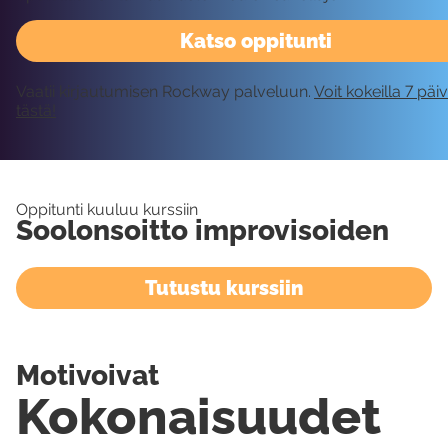
Katso oppitunti
Vaatii kirjautumisen Rockway palveluun.
Voit kokeilla 7 päi
tästä!
Oppitunti kuuluu kurssiin
Soolonsoitto improvisoiden
Tutustu kurssiin
Motivoivat
Kokonaisuudet