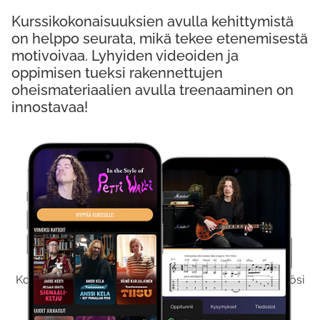
Kurssikokonaisuuksien avulla kehittymistä
on helppo seurata, mikä tekee etenemisestä
motivoivaa. Lyhyiden videoiden ja
oppimisen tueksi rakennettujen
oheismateriaalien avulla treenaaminen on
innostavaa!
Kokeile Ilmaiseksi
Kokeilemalla ilmaiseksi saat koko sisältömme käyttöösi
viikon ajaksi.