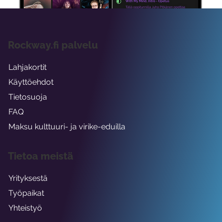
Rockway.fi palvelu
Lahjakortit
Käyttöehdot
Tietosuoja
FAQ
Maksu kulttuuri- ja virike-eduilla
Tietoa meistä
Yrityksestä
Työpaikat
Yhteistyö