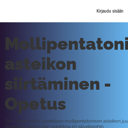
Kirjaudu sisään
Mollipentaton
asteikon
siirtäminen -
Opetus
Tällä oppitunnilla opetellaan mollipentatonisen asteikon juu
opetellaan siirtämään asteikkoa eri sävellajeihin.