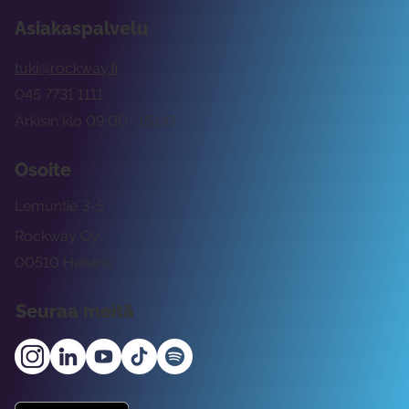
Asiakaspalvelu
tuki@rockway.fi
045 7731 1111
Arkisin klo 09:00 -15:00
Osoite
Lemuntie 3-5
Rockway Oy
00510 Helsinki
Seuraa meitä