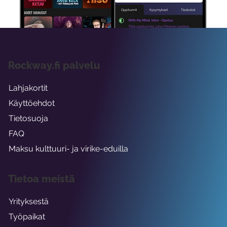
viikon ajaksi.
Rockway.fi palvelu
Lahjakortit
Käyttöehdot
Tietosuoja
FAQ
Maksu kulttuuri- ja virike-eduilla
Tietoa meistä
Yrityksestä
Työpaikat