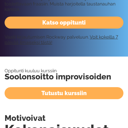
toistettavaan fraasiin. Muista harjoitella taustanauhan
kanssa.
Katso oppitunti
Vaatii kirjautumisen Rockway palveluun.
Voit kokeilla 7
päivää ilmaiseksi tästä!
Oppitunti kuuluu kurssiin
Soolonsoitto improvisoiden
Tutustu kurssiin
Motivoivat