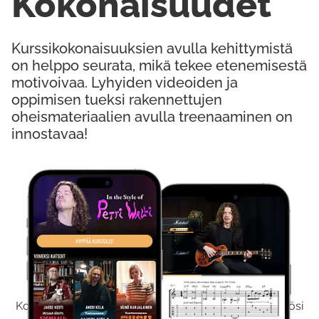
Kokonaisuudet
Kurssikokonaisuuksien avulla kehittymistä
on helppo seurata, mikä tekee etenemisestä
motivoivaa. Lyhyiden videoiden ja
oppimisen tueksi rakennettujen
oheismateriaalien avulla treenaaminen on
innostavaa!
Kokeile Ilmaiseksi
Kokeilemalla ilmaiseksi saat koko sisältömme käyttöösi