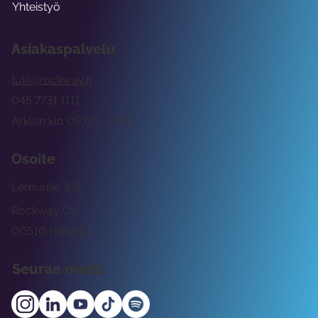
Yhteistyö
Asiakaspalvelu
tuki@rockway.fi
045 7731 1111
Arkisin klo 09:00 -15:00
Osoite
Lemuntie 3-5
Rockway Oy
00510 Helsinki
Seuraa meitä