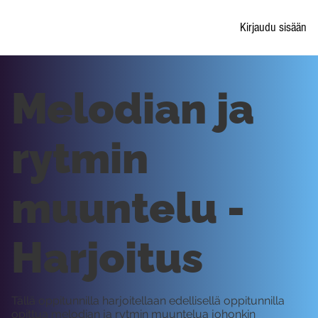
Kirjaudu sisään
Melodian ja
rytmin
muuntelu -
Harjoitus
Tällä oppitunnilla harjoitellaan edellisellä oppitunnilla
opittua melodian ja rytmin muuntelua johonkin