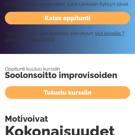
Esimerkkikappaleena toimii Juice Leskisen Syksyn sävel.
Katso oppitunti
Vaatii kirjautumisen Rockway palveluun.
Voit kokeilla 7
päivää ilmaiseksi tästä!
Oppitunti kuuluu kurssiin
Soolonsoitto improvisoiden
Tutustu kurssiin
Motivoivat
Kokonaisuudet