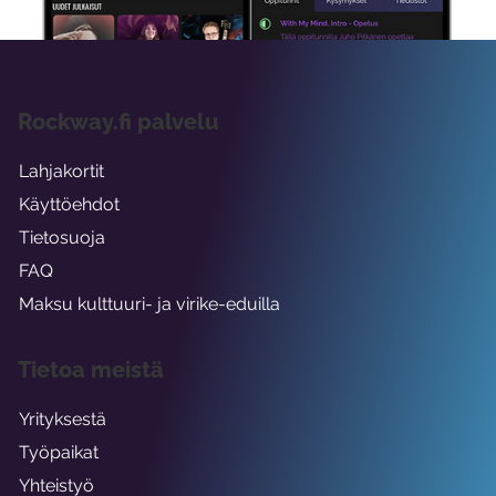
Rockway.fi palvelu
Lahjakortit
Käyttöehdot
Tietosuoja
FAQ
Maksu kulttuuri- ja virike-eduilla
Tietoa meistä
Yrityksestä
Työpaikat
Yhteistyö