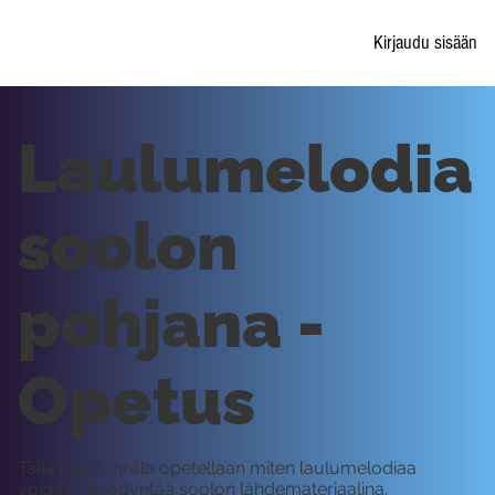
Kirjaudu sisään
Laulumelodia
soolon
pohjana -
Opetus
Tällä oppitunnilla opetellaan miten laulumelodiaa
voidaan hyödyntää soolon lähdemateriaalina.