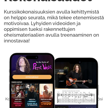
Kurssikokonaisuuksien avulla kehittymistä
on helppo seurata, mikä tekee etenemisestä
motivoivaa. Lyhyiden videoiden ja
oppimisen tueksi rakennettujen
oheismateriaalien avulla treenaaminen on
innostavaa!
Kokeile Ilmaiseksi
Kokeilemalla ilmaiseksi saat koko sisältömme käyttöösi
viikon ajaksi.