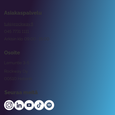
Asiakaspalvelu
tuki@rockway.fi
045 7731 1111
Arkisin klo 09:00 -15:00
Osoite
Lemuntie 3-5
Rockway Oy
00510 Helsinki
Seuraa meitä