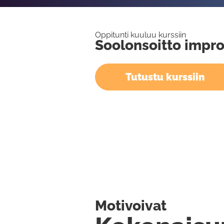
Oppitunti kuuluu kurssiin
Soolonsoitto impr
Tutustu kurssiin
Motivoivat