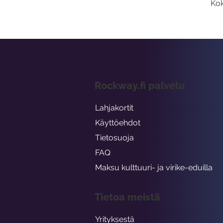
Kok
Rockway.fi palvelu
Lahjakortit
Käyttöehdot
Tietosuoja
FAQ
Maksu kulttuuri- ja virike-eduilla
Tietoa meistä
Yrityksestä