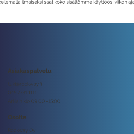
eilemalla ilmaiseksi saat koko sisältömme käyttöösi viikon aja
Asiakaspalvelu
tuki@rockway.fi
045 7731 1111
Arkisin klo 09:00 -15:00
Osoite
Rockway Oy