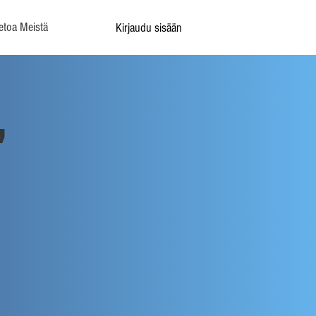
etoa Meistä
Kirjaudu sisään
,