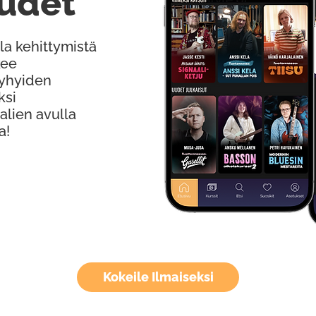
udet
la kehittymistä
kee
Lyhyiden
ksi
alien avulla
a!
Kokeile Ilmaiseksi