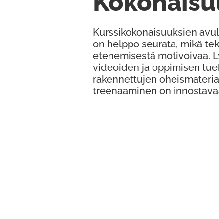
Kokonaisu
Kurssikokonaisuuksien avul
on helppo seurata, mikä te
etenemisestä motivoivaa. 
videoiden ja oppimisen tue
rakennettujen oheismateria
treenaaminen on innostava