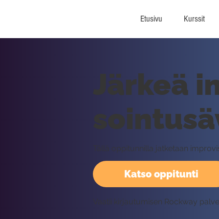
Etusivu
Kurssit
Järkeä im
sointusä
Tällä oppitunnilla jatketaan improvis
Katso oppitunti
Vaatii kirjautumisen Rockway palv