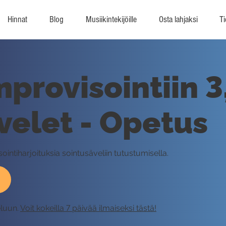
Hinnat
Blog
Musiikintekijöille
Osta lahjaksi
Ti
provisointiin 3
velet - Opetus
ointiharjoituksia sointusäveliin tutustumisella.
eluun.
Voit kokeilla 7 päivää ilmaiseksi tästä!