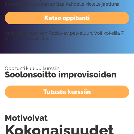
arpeggioita voidaan soittaa kahdelle kielelle jaettuna.
Katso oppitunti
Vaatii kirjautumisen Rockway palveluun.
Voit kokeilla 7
päivää ilmaiseksi tästä!
Oppitunti kuuluu kurssiin
Soolonsoitto improvisoiden
Tutustu kurssiin
Motivoivat
Kokonaisuudet