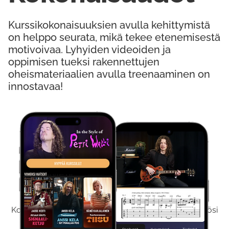
Kurssikokonaisuuksien avulla kehittymistä
on helppo seurata, mikä tekee etenemisestä
motivoivaa. Lyhyiden videoiden ja
oppimisen tueksi rakennettujen
oheismateriaalien avulla treenaaminen on
innostavaa!
Kokeile Ilmaiseksi
Kokeilemalla ilmaiseksi saat koko sisältömme käyttöösi
viikon ajaksi.