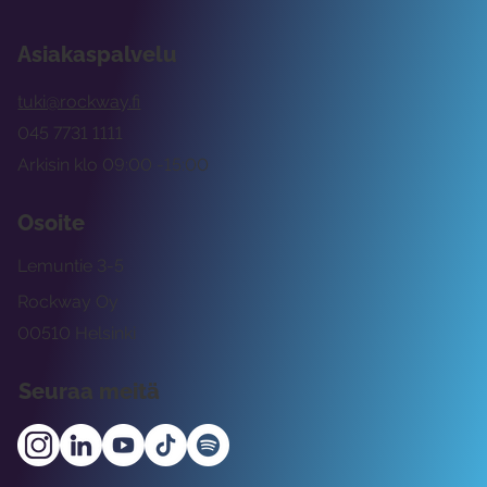
Asiakaspalvelu
tuki@rockway.fi
045 7731 1111
Arkisin klo 09:00 -15:00
Osoite
Lemuntie 3-5
Rockway Oy
00510 Helsinki
Seuraa meitä