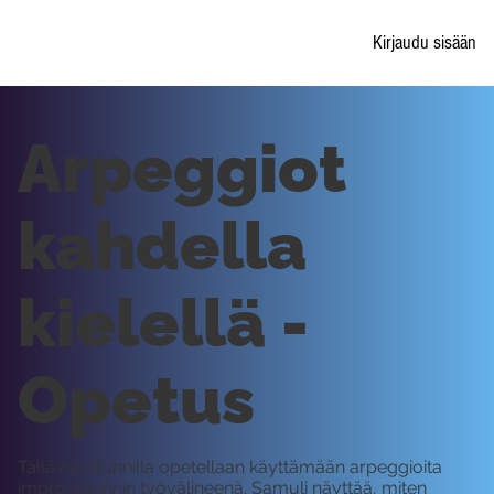
Kirjaudu sisään
Arpeggiot
kahdella
kielellä -
Opetus
Tällä oppitunnilla opetellaan käyttämään arpeggioita
improvisoinnin työvälineenä. Samuli näyttää, miten