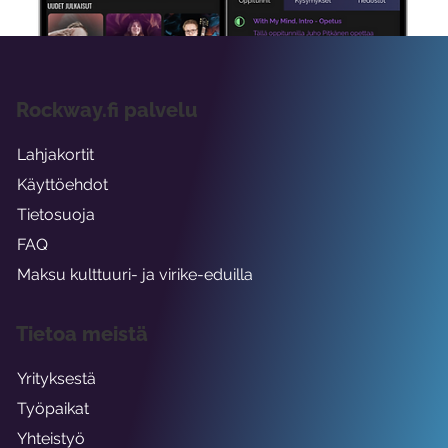
Rockway.fi palvelu
Lahjakortit
Käyttöehdot
Tietosuoja
FAQ
Maksu kulttuuri- ja virike-eduilla
Tietoa meistä
Yrityksestä
Työpaikat
Yhteistyö