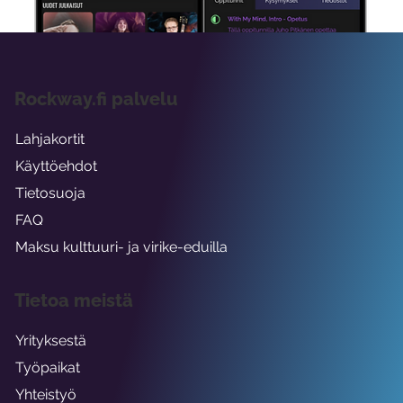
Rockway.fi palvelu
Lahjakortit
Käyttöehdot
Tietosuoja
FAQ
Maksu kulttuuri- ja virike-eduilla
Tietoa meistä
Yrityksestä
Työpaikat
Yhteistyö