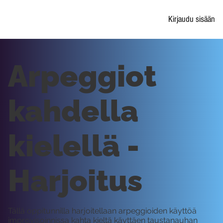
Kirjaudu sisään
Arpeggiot
kahdella
kielellä -
Harjoitus
Tällä oppitunnilla harjoitellaan arpeggioiden käyttöä
improvisoinnissa kahta kieltä käyttäen taustanauhan