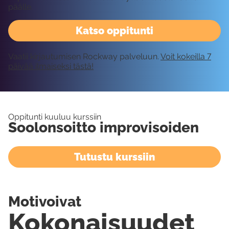
päälle.
Katso oppitunti
Vaatii kirjautumisen Rockway palveluun.
Voit kokeilla 7
päivää ilmaiseksi tästä!
Oppitunti kuuluu kurssiin
Soolonsoitto improvisoiden
Tutustu kurssiin
Motivoivat
Kokonaisuudet