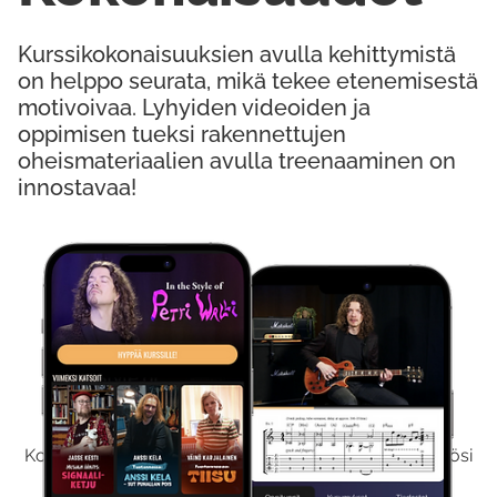
Kurssikokonaisuuksien avulla kehittymistä
on helppo seurata, mikä tekee etenemisestä
motivoivaa. Lyhyiden videoiden ja
oppimisen tueksi rakennettujen
oheismateriaalien avulla treenaaminen on
innostavaa!
Kokeile Ilmaiseksi
Kokeilemalla ilmaiseksi saat koko sisältömme käyttöösi
viikon ajaksi.