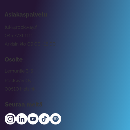
Asiakaspalvelu
tuki@rockway.fi
045 7731 1111
Arkisin klo 09:00 -15:00
Osoite
Lemuntie 3-5
Rockway Oy
00510 Helsinki
Seuraa meitä