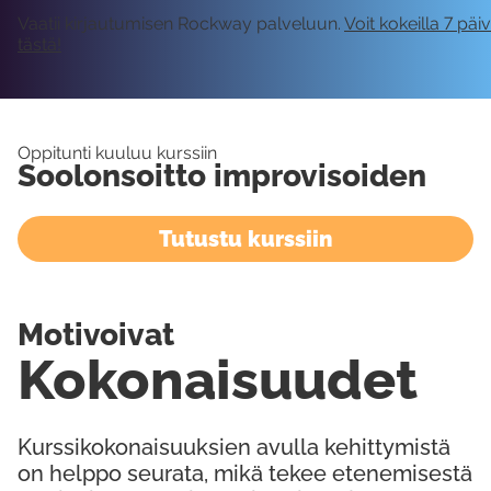
Vaatii kirjautumisen Rockway palveluun.
Voit kokeilla 7 päi
tästä!
Oppitunti kuuluu kurssiin
Soolonsoitto improvisoiden
Tutustu kurssiin
Motivoivat
Kokonaisuudet
Kurssikokonaisuuksien avulla kehittymistä
on helppo seurata, mikä tekee etenemisestä