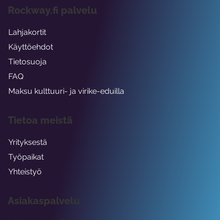
Rockway.fi palvelu
Lahjakortit
Käyttöehdot
Tietosuoja
FAQ
Maksu kulttuuri- ja virike-eduilla
Tietoa meistä
Yrityksestä
Työpaikat
Yhteistyö
Asiakaspalvelu