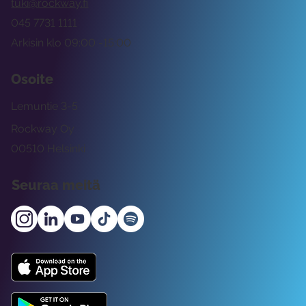
tuki@rockway.fi
045 7731 1111
Arkisin klo 09:00 -15:00
Osoite
Lemuntie 3-5
Rockway Oy
00510 Helsinki
Seuraa meitä