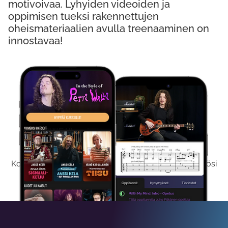
motivoivaa. Lyhyiden videoiden ja
oppimisen tueksi rakennettujen
oheismateriaalien avulla treenaaminen on
innostavaa!
Kokeile Ilmaiseksi
Kokeilemalla ilmaiseksi saat koko sisältömme käyttöösi
viikon ajaksi.