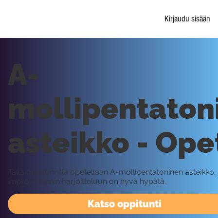
Kirjaudu sisään
A-
mollipentaton
asteikko - Ope
Tällä oppitunnilla opetellaan A-mollipentatoninen asteikko,
improvisoinnin harjoitteluun on hyvä hypätä.
Katso oppitunti