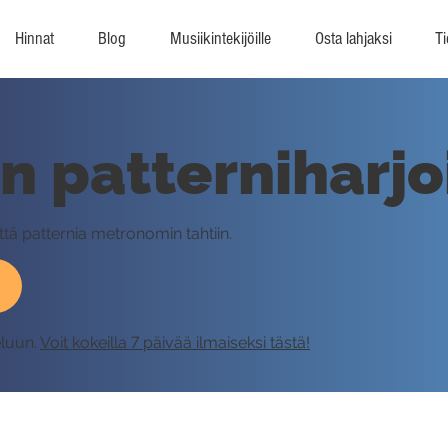
Hinnat
Blog
Musiikintekijöille
Osta lahjaksi
Ti
n patterniharjo
ättä patternia metronomin tahtiin.
eluun.
Voit kokeilla 7 päivää ilmaiseksi tästä!