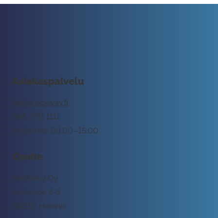
Asiakaspalvelu
tuki@rockway.fi
045 7731 1111
Arkisin klo 09:00 -15:00
Osoite
Rockway Oy
Lemuntie 3-5
00510 Helsinki