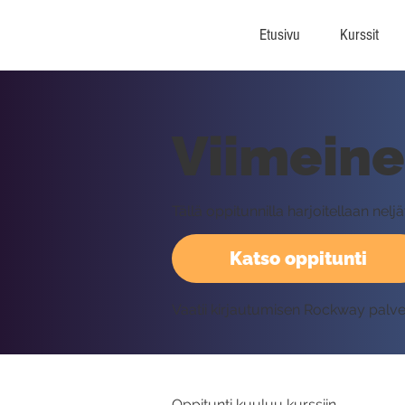
Etusivu
Kurssit
Viimeine
Tällä oppitunnilla harjoitellaan nelj
Katso oppitunti
Vaatii kirjautumisen Rockway palv
Oppitunti kuuluu kurssiin