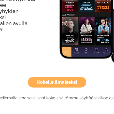
kee
Lyhyiden
ksi
alien avulla
a!
Kokeile Ilmaiseksi
eilemalla ilmaiseksi saat koko sisältömme käyttöösi viikon aja