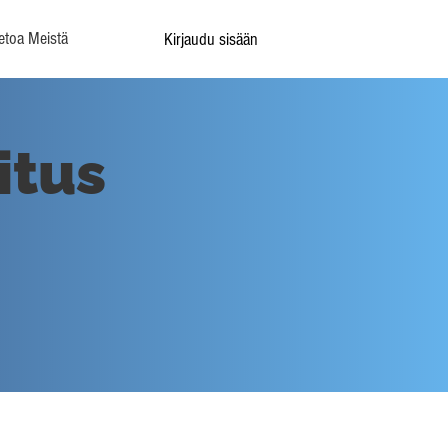
etoa Meistä
Kirjaudu sisään
itus