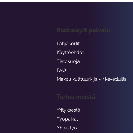
Rockway.fi palvelu
Lahjakortit
Käyttöehdot
Tietosuoja
FAQ
Maksu kulttuuri- ja virike-eduilla
Tietoa meistä
Yrityksestä
Työpaikat
Yhteistyö