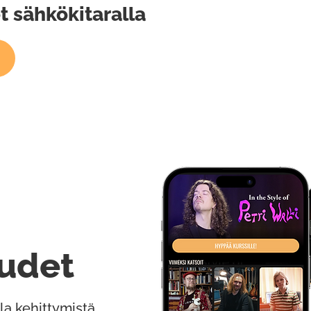
t sähkökitaralla
udet
la kehittymistä