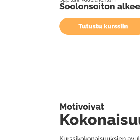
Soolonsoiton alkee
Tutustu kurssiin
Motivoivat
Kokonaisu
Kurssikokonaisuuksien avul